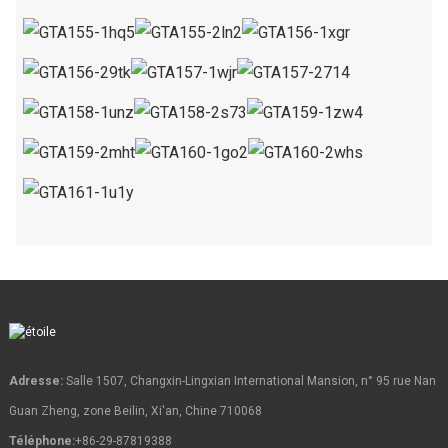
Adresse:
Salle 1507, Changxin-Lingxian International Mansion, n° 95 rue Nan
Guan Zheng, zone Beilin, Xi'an, Chine 710068
Téléphone:
+86-29-87819388