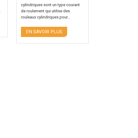
t
cylindriques sont un type courant
adapté aux rouleme
.
de roulement qui utilise des
de grands rayons...
rouleaux cylindriques pour…
EN SAVOIR P
EN SAVOIR PLUS