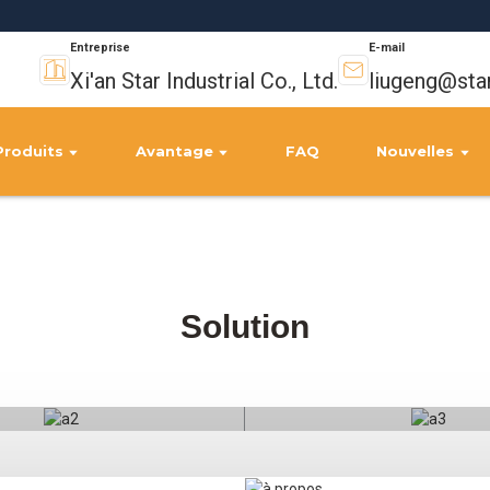
Entreprise
E-mail
Xi'an Star Industrial Co., Ltd.
liugeng@sta
Produits
Avantage
FAQ
Nouvelles
Solution
es de machines de
machines agrico
construction