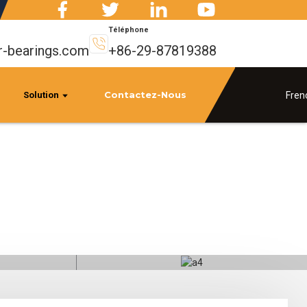
Téléphone
r-bearings.com
+86-29-87819388
Contactez-Nous
Fren
Solution
les
Pièces automobiles