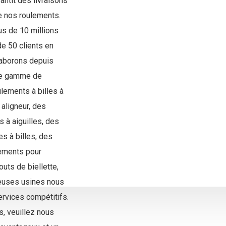
antit des livraisons
de nos roulements.
us de 10 millions
e 50 clients en
laborons depuis
re gamme de
lements à billes à
aligneur, des
s à aiguilles, des
s à billes, des
lements pour
uts de biellette,
euses usines nous
rvices compétitifs.
, veuillez nous