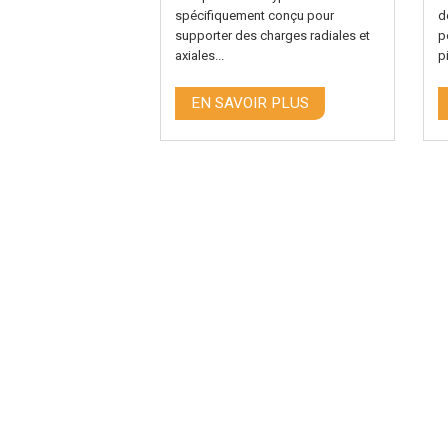
ieure, sont un
spécifiquement conçu pour
d
ement...
supporter des charges radiales et
p
axiales...
p
R PLUS
EN SAVOIR PLUS