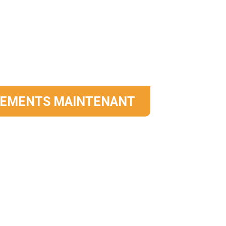
er Notre Équipe
roduits ou nos tarifs, veuillez nous laisser votre 
 heures.
NEMENTS MAINTENANT