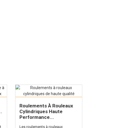
Roulements À Rouleaux
Roulements À B
.
Cylindriques Haute
Gorge Profond
Performance...
Le roulement à bille
t
Les roulements à rouleaux
profonde est un rou