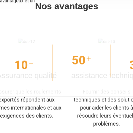
 avantageux et un
Nos avantages
50
+
10
+
ssurance qualité
assistance techni
ssurer que les roulements
Fournir des conseils
exportés répondent aux
techniques et des soluti
mes internationales et aux
pour aider les clients à
exigences des clients.
résoudre leurs éventue
problèmes.