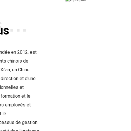
À Propos De Nous
us
fondée en 2012, est
nts chinois de
Xi'an, en Chine.
direction et d'une
onnelles et
 formation et le
os employés et
 le
ocessus de gestion