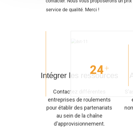
contacter. Nous vous proposerons un prix
service de qualité. Merci !
24
+
Intégrer les ressources
A
Contactez différentes
S'a
entreprises de roulements
pour établir des partenariats
nor
au sein de la chaîne
d'approvisionnement.