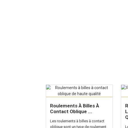
emelle Et
nsert
Roulements À Billes À
R
Contact Oblique ...
L
à billes à assise
Q
lement appelés
Les roulements à billes à contact
lles à assise
oblique sont un type de roulement
L