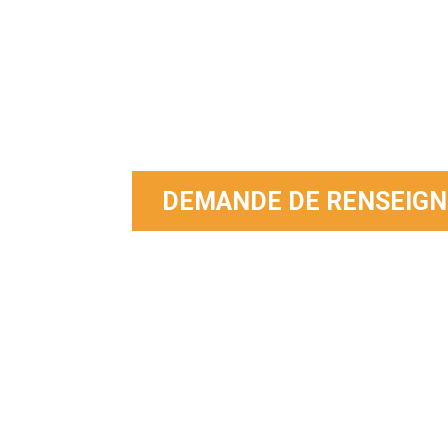
Veuillez Contact
Pour toute question concernant nos p
Nous vous contacterons dans les 24
DEMANDE DE RENSEIG