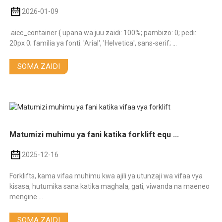
2026-01-09
.aicc_container { upana wa juu zaidi: 100%; pambizo: 0; pedi:
20px 0; familia ya fonti: 'Arial', 'Helvetica', sans-serif; ...
SOMA ZAIDI
Matumizi muhimu ya fani katika forklift equ ...
2025-12-16
Forklifts, kama vifaa muhimu kwa ajili ya utunzaji wa vifaa vya
kisasa, hutumika sana katika maghala, gati, viwanda na maeneo
mengine ...
SOMA ZAIDI