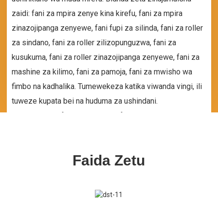
zaidi: fani za mpira zenye kina kirefu, fani za mpira
zinazojipanga zenyewe, fani fupi za silinda, fani za roller
za sindano, fani za roller zilizopunguzwa, fani za
kusukuma, fani za roller zinazojipanga zenyewe, fani za
mashine za kilimo, fani za pamoja, fani za mwisho wa
fimbo na kadhalika. Tumewekeza katika viwanda vingi, ili
tuweze kupata bei na huduma za ushindani.
Ikiwa unahitaji fani za Kichina, tafadhali wasiliana nasi,
tutakupa bei na huduma bora ya kuridhisha, asante!
Faida Zetu
Uzoefu Wa Maendeleo Ya
Zaidi Ya Aina Kumi Za Bidhaa
Kampuni
+
10
+
24
AINA
MIAKA