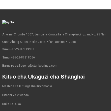
Anwani:
Chumba 1507, Jumba la Kimataifa la Changxin-Lingxian, No. 95 Nan
Guan Zheng Street, Beilin Zone, Xi'an, Uchina 710068
Simu:
+86-29-87819388
Simu:
+86-29-87818066
Barua pepe:
liugeng@star-bearings.com
Kituo cha Ukaguzi cha Shanghai
Mashine Ya Kufungasha Kiotomatiki
Hifadhi Ya Viwanda
Duka La Duka