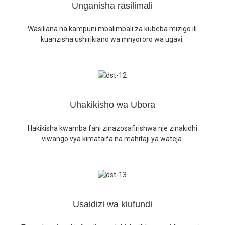
Zaidi Ya Wateja 50
Viwanda Vya Ushirika Vya Muda
Unganisha rasilimali
Mrefu
+
50
+
35
Wasiliana na kampuni mbalimbali za kubeba mizigo ili
HUDUMA
Ushirika
kuanzisha ushirikiano wa mnyororo wa ugavi.
Uhakikisho wa Ubora
Hakikisha kwamba fani zinazosafirishwa nje zinakidhi
viwango vya kimataifa na mahitaji ya wateja.
Usaidizi wa kiufundi