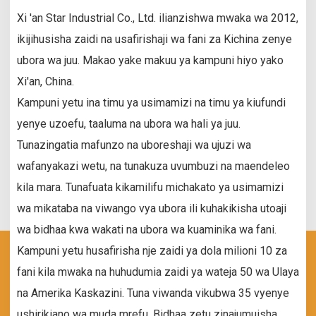
Xi 'an Star Industrial Co., Ltd. ilianzishwa mwaka wa 2012,
ikijihusisha zaidi na usafirishaji wa fani za Kichina zenye
ubora wa juu. Makao yake makuu ya kampuni hiyo yako
Xi'an, China.
Kampuni yetu ina timu ya usimamizi na timu ya kiufundi
yenye uzoefu, taaluma na ubora wa hali ya juu.
Tunazingatia mafunzo na uboreshaji wa ujuzi wa
wafanyakazi wetu, na tunakuza uvumbuzi na maendeleo
kila mara. Tunafuata kikamilifu michakato ya usimamizi
wa mikataba na viwango vya ubora ili kuhakikisha utoaji
wa bidhaa kwa wakati na ubora wa kuaminika wa fani.
Kampuni yetu husafirisha nje zaidi ya dola milioni 10 za
fani kila mwaka na huhudumia zaidi ya wateja 50 wa Ulaya
na Amerika Kaskazini. Tuna viwanda vikubwa 35 vyenye
ushirikiano wa muda mrefu. Bidhaa zetu zinajumuisha