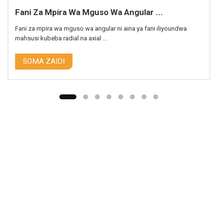
Fani Za Mpira Wa Mguso Wa Angular ...
Fani za mpira wa mguso wa angular ni aina ya fani iliyoundwa
mahsusi kubeba radial na axial ...
SOMA ZAIDI
Tafadhali Wasiliana Na Timu
Yetu
Kwa maswali kuhusu bidhaa zetu au orodha ya bei, 
tutawasiliana nawe ndani ya saa 24.