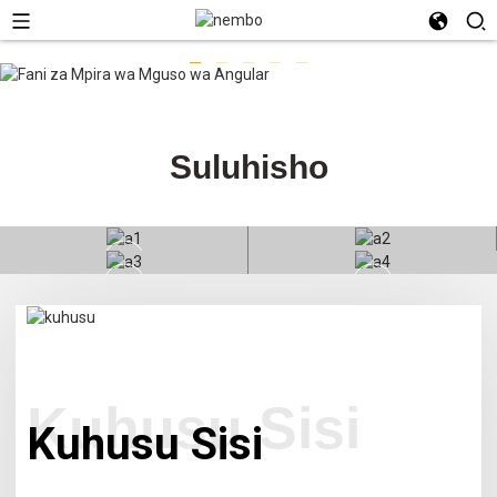
Suluhisho
Sehemu za mashine za
Sehemu za Kuinua Foroko
ujenzi
Mashine za kilimo
Vipuri vya magari
Kuhusu Sisi
Kuhusu Sisi