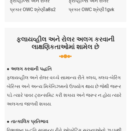
ફ્લાયવ્હીલ અને રોલર અલગ કરવાની
લાક્ષણિકતાઓમાં શામેલ છે
● અલગ કરવાની પદ્ધતિ
ફ્લાયવ્હીલ અને રોલર વચ્ચે સામાન્ય રીતે ક્લચ, ક્લચ-બેરિંગ
બેરિંગ્સ અને અન્ય મિકેનિઝમનો ઉપયોગ થાય છે જેથી જરૂર
પડે ત્યારે પાવર ટ્રાન્સમિટ કરી શકાય અને જરૂર ન હોય ત્યારે
અલગતા જાળવી શકાય.
● તાત્કાલિક પ્રતિભાવ
વિભાજન પદ્ધતિ સામાન્ય રીતે ઓપરેટિંગ સૂચનાઓનો ઝડપથી