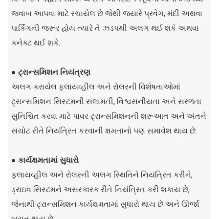
જવાબ આપવા માટે રચાયેલ છે જેથી જ્યારે પ્રવેગ, મંદી અથવા
પાર્કિંગની જરૂર હોય ત્યારે તે ઝડપથી અલગ થઈ શકે અથવા
કનેક્ટ થઈ શકે.
● ટ્રાન્સમિશન નિયંત્રણ
અલગ કરાયેલ ફ્લાયવ્હીલ અને રોલરની વિશેષતાઓમાં
ટ્રાન્સમિશન સિસ્ટમની સલામતી, વિશ્વસનીયતા અને સરળતા
સુનિશ્ચિત કરવા માટે પાવર ટ્રાન્સમિશનની શરૂઆત અને અંતને
સચોટ રીતે નિયંત્રિત કરવાની ક્ષમતાનો પણ સમાવેશ થાય છે.
● કાર્યક્ષમતામાં સુધારો
ફ્લાયવ્હીલ અને રોલરની અલગ સ્થિતિને નિયંત્રિત કરીને,
ડ્રાઇવ સિસ્ટમને અસરકારક રીતે નિયંત્રિત કરી શકાય છે,
જેનાથી ટ્રાન્સમિશન કાર્યક્ષમતામાં સુધારો થાય છે અને ઊર્જા
બચત થાય છે.