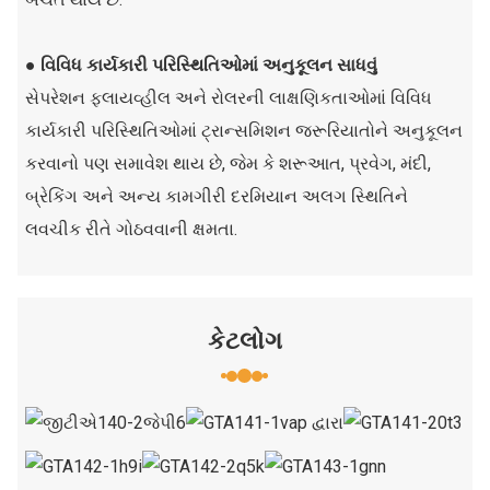
● વિવિધ કાર્યકારી પરિસ્થિતિઓમાં અનુકૂલન સાધવું
સેપરેશન ફ્લાયવ્હીલ અને રોલરની લાક્ષણિકતાઓમાં વિવિધ
કાર્યકારી પરિસ્થિતિઓમાં ટ્રાન્સમિશન જરૂરિયાતોને અનુકૂલન
કરવાનો પણ સમાવેશ થાય છે, જેમ કે શરૂઆત, પ્રવેગ, મંદી,
બ્રેકિંગ અને અન્ય કામગીરી દરમિયાન અલગ સ્થિતિને
લવચીક રીતે ગોઠવવાની ક્ષમતા.
કેટલોગ