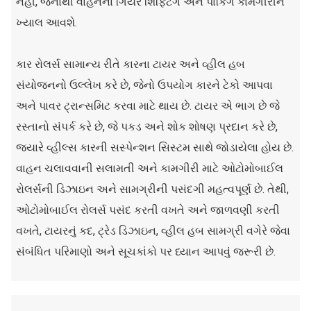
નહીં, જેનાથી વાહનના ગિયર શિફ્ટિંગ અને પાર્કિંગ કામગીરીને
ખ્યાલ આવશે.
કાર રોલર્સ સામાન્ય રીતે કારના ટાયર અને વ્હીલ હબ
સંયોજનનો ઉલ્લેખ કરે છે, જેનો ઉપયોગ કારને ટેકો આપવા
અને પાવર ટ્રાન્સમિટ કરવા માટે થાય છે. ટાયર એ ભાગ છે જે
રસ્તાનો સંપર્ક કરે છે, જે પકડ અને શોક શોષણ પ્રદાન કરે છે,
જ્યારે વ્હીલ્સ કારની સસ્પેન્શન સિસ્ટમ સાથે જોડાયેલા હોય છે.
વાહન ચલાવવાની સલામતી અને કામગીરી માટે ઓટોમોબાઈલ
રોલર્સની ડિઝાઇન અને સામગ્રીની પસંદગી મહત્વપૂર્ણ છે. તેથી,
ઓટોમોબાઈલ રોલર્સ પસંદ કરતી વખતે અને જાળવણી કરતી
વખતે, ટાયરનું કદ, ટ્રેડ ડિઝાઇન, વ્હીલ હબ સામગ્રી વગેરે જેવા
સંબંધિત પરિમાણો અને સૂચકાંકો પર ધ્યાન આપવું જરૂરી છે.