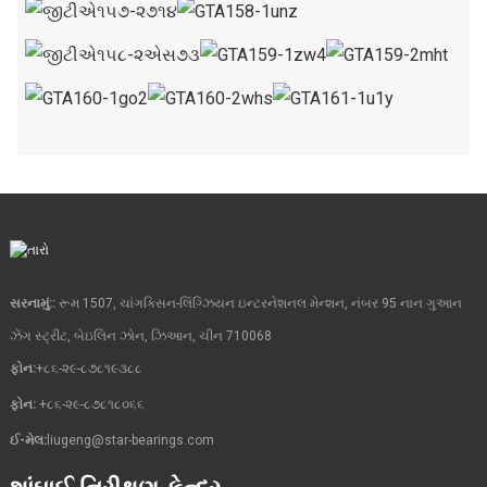
સરનામું::
રૂમ 1507, ચાંગક્સિન-લિંગ્ઝિયન ઇન્ટરનેશનલ મેન્શન, નંબર 95 નાન ગુઆન
ઝેંગ સ્ટ્રીટ, બેઇલિન ઝોન, ઝિઆન, ચીન 710068
ફોન:
+૮૬-૨૯-૮૭૮૧૯૩૮૮
ફોન:
+૮૬-૨૯-૮૭૮૧૮૦૬૬
ઈ-મેલ:
liugeng@star-bearings.com