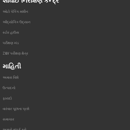
શાંઘાઈ નિરીક્ષણ કેન્દ્ર
ઓટો પેકિંગ મશીન
ઔદ્યોગિક ઉદ્યાન
સ્ટોર હાઉસ
પરીક્ષણ ખંડ
Z&V પરીક્ષણ ક્ષેત્ર
માહિતી
અમારા વિશે
ઉત્પાદનો
ફાયદો
વારંવાર પૂછાતા પ્રશ્નો
સમાચાર
અમારો સંપર્ક કરો