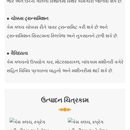
ભાર અને ઉચ્ચ ગતિની સ્થિતિમાં સ્થિર કામગીરી જાળવી શકે છે.
● ચોક્કસ ટ્રાન્સમિશન
કેમ ક્લચ ચોક્કસ રીતે પાવર ટ્રાન્સમિટ કરી શકે છે અને
ટ્રાન્સમિશન સિસ્ટમના સ્લિપેજ અને નુકસાનને ટાળી શકે છે.
● વૈવિધ્યતા
કેમ ક્લચનો ઉપયોગ કાર, મોટરસાયકલ, બાંધકામ મશીનરી વગેરે
સહિત વિવિધ પ્રકારના વાહનો અને મશીનરીમાં થઈ શકે છે.
ઉત્પાદન ચિત્રકામ