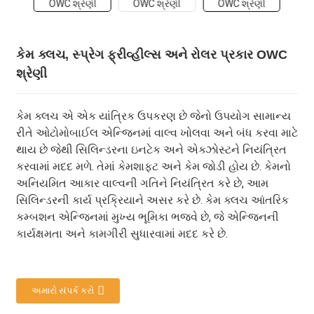
કેમ ક્લચ, સ્પ્રેગ ફ્રીવ્હીલ્સ અને રોલર પ્રકાર OWC
શ્રેણી
કેમ ક્લચ એ એક યાંત્રિક ઉપકરણ છે જેનો ઉપયોગ સામાન્ય
રીતે ઓટોમોબાઈલ એન્જિનમાં વાલ્વ ખોલવા અને બંધ કરવા માટે
થાય છે જેથી સિલિન્ડરના ઇનટેક અને એક્ઝોસ્ટને નિયંત્રિત
કરવામાં મદદ મળે. તેમાં કેમશાફ્ટ અને કેમ જોડી હોય છે. કેમનો
અનિયમિત આકાર વાલ્વની ગતિને નિયંત્રિત કરે છે, આમ
સિલિન્ડરની કાર્ય પ્રક્રિયાને અસર કરે છે. કેમ ક્લચ આંતરિક
કમ્બશન એન્જિનમાં મુખ્ય ભૂમિકા ભજવે છે, જે એન્જિનની
કાર્યક્ષમતા અને કામગીરી સુધારવામાં મદદ કરે છે.
અમારો સંપર્ક કરો