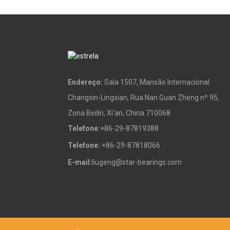
Mancais de apoio e
rolamentos de inserção
Peças de metal em pó
Endereço:
Sala 1507, Mansão Internacional
Changxin-Lingxian, Rua Nan Guan Zheng nº 95,
Zona Beilin, Xi'an, China 710068
Correntes de rolos
Telefone:
+86-29-87819388
Telefone:
+86-29-87818066
E-mail:
liugeng@star-bearings.com