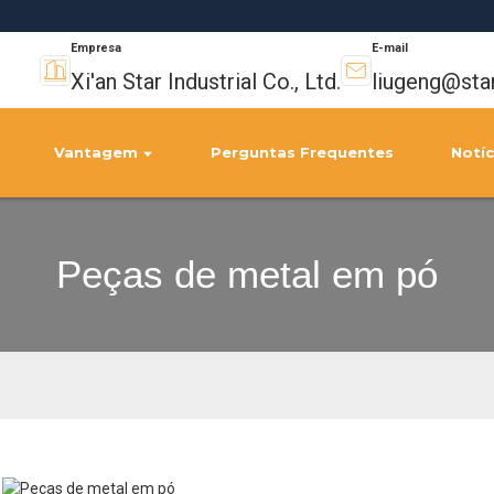
Empresa
E-mail
Xi'an Star Industrial Co., Ltd.
liugeng@sta
Vantagem
Perguntas Frequentes
Notíc
Peças de metal em pó