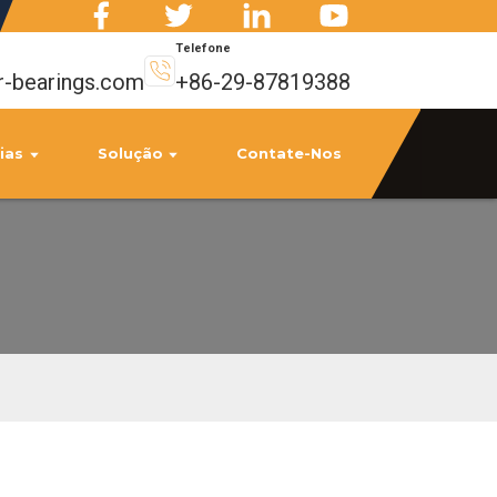
Telefone
r-bearings.com
+86-29-87819388
ias
Solução
Contate-Nos