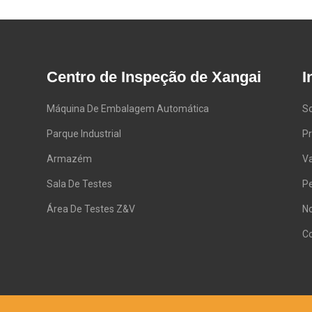
Centro de Inspeção de Xangai
I
Máquina De Embalagem Automática
S
Parque Industrial
P
Armazém
V
Sala De Testes
P
Área De Testes Z&V
No
C