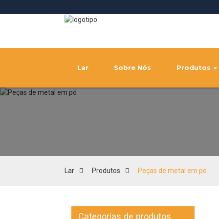
Lar
Sobre Nós
Produtos
Lar
Produtos
Peças de metal em pó
Categorias de produtos