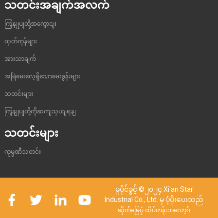
သတင်းအချက်အလက်
ကြှနျုပျတို့အကွောငျး
ထုတ်ကုန်များ
အားသာချက်
အမြဲမေးလေ့ရှိသောမေးခွန်းများ
သတင်းများ
ကြှနျုပျတို့ကိုဆကျသှယျရနျ
သတင်းများ
ကုမ္ပဏီသတင်း
မူပိုင်ခွင့် ©၂၀၂၄ Xi'an Star
Industrial Co., Ltd. မှ ပံ့ပိုးပေးသည်
ဆိုက်မြေပုံ
ထိပ်တန်းဘလော့ဂ်