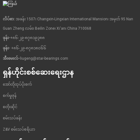
လိပ်စာ:
အခန်း 1507၊ Changxin-Lingxian International Mansion၊ အမှတ် 95 Nan
Guan Zheng လမ်း၊ Beilin Zone၊ Xi'an၊ China 710068
ဖုန်း-
+၈၆-၂၉-၈၇၈၁၉၃၈၈
ဖုန်း-
+၈၆-၂၉-၈၇၈၁၈၀၆၆
အီးမေးလ်-
liugeng@star-bearings.com
ရှန်ဟိုင်းစစ်ဆေးရေးဌာန
အော်တိုထုပ်ပိုးစက်
စက်မှုဇုန်
စတိုးဆိုင်
စမ်းသပ်ခန်း
Z&V စမ်းသပ်ဧရိယာ