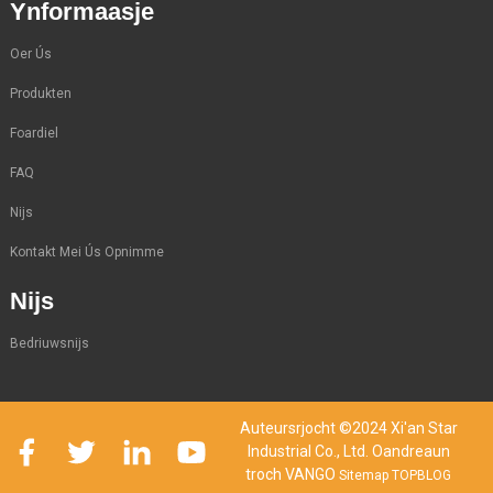
Ynformaasje
Oer Ús
Produkten
Foardiel
FAQ
Nijs
Kontakt Mei Ús Opnimme
Nijs
Bedriuwsnijs
Auteursrjocht ©2024 Xi'an Star
Industrial Co., Ltd. Oandreaun
troch VANGO
Sitemap
TOPBLOG