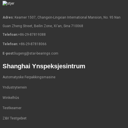
Adres:
Keamer 1507, Changxin-Lingxian International Mansion, No. 95 Nan
Guan Zheng Street, Beilin Zone, Xi'an, Sina 710068
Telefoan:
+86-29-87819388
Telefoan:
+86-29-87818066
E-post:
liugeng@star-bearings.com
Shanghai Ynspeksjesintrum
Automatyske Ferpakkingsmasine
Yndustryterrein
Winkelhûs
Testkeamer
Z&V Testgebiet