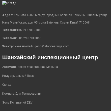
Адрес:
Комната 1507, международный особняк Чансинь-Линсянь, улица
Нань Гуань Чжэн, дом 95, зона Бэйлинь, Сиань, Китай 710068
Телефон:
+86-29-87819388
Телефон:
+86-29-87818066
Электронная почта:
liugeng@star-bearings.com
Шанхайский инспекционный центр
Автоматическая Упаковочная Машина
Индустриальный Парк
Склад
Комната Для Тестирования
Зона Испытаний Z&V