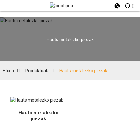
Hauts metalezko piezak
Etxea
Produktuak
Hauts metalezko piezak
Hauts metalezko
piezak