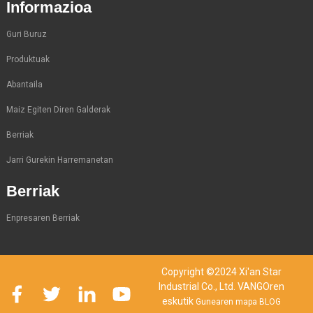
Informazioa
Guri Buruz
Produktuak
Abantaila
Maiz Egiten Diren Galderak
Berriak
Jarri Gurekin Harremanetan
Berriak
Enpresaren Berriak
Copyright ©2024 Xi'an Star
Industrial Co., Ltd. VANGOren
eskutik
Gunearen mapa
BLOG