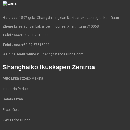
Helbidea:
1507 gela, Changxin-Lingxian Nazioarteko Jauregia, Nan Guan
Zheng kalea 95. zenbakia, Beilin gunea, Xi'an, Txina 710068
Telefonoa:
+86-29-87819388
Telefonoa:
+86-29-87818066
Helbide elektronikoa:
liugeng@star-bearings.com
Shanghaiko Ikuskapen Zentroa
Auto Enbalatzeko Makina
Industria Parkea
Denda Etxea
Proba-Gela
Z&V Proba Gunea