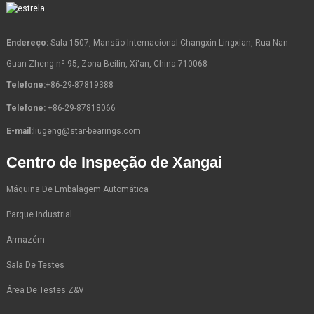
Endereço:
Sala 1507, Mansão Internacional Changxin-Lingxian, Rua Nan
Guan Zheng nº 95, Zona Beilin, Xi'an, China 710068
Telefone:
+86-29-87819388
Telefone:
+86-29-87818066
E-mail:
liugeng@star-bearings.com
Centro de Inspeção de Xangai
Máquina De Embalagem Automática
Parque Industrial
Armazém
Sala De Testes
Área De Testes Z&V