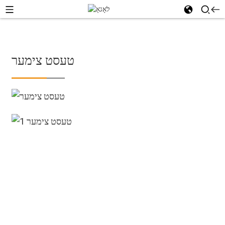
טעסט צימער