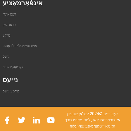
אינפֿאָרמאַציע
וועגן אונדז
פּראָדוקטן
מייַלע
אָפֿט געשטעלטע פֿראַגעס
נייעס
קאָנטאַקט אונדז
נייעס
פירמע נייעס
קאַפּירייט ©2024 קסי'אַן שטערן
אינדוסטריעל קאָו., לטד. מאַכט דורך
וואַנגאָ
זייטלעך מאַפּע
שפּיץ בלאָג