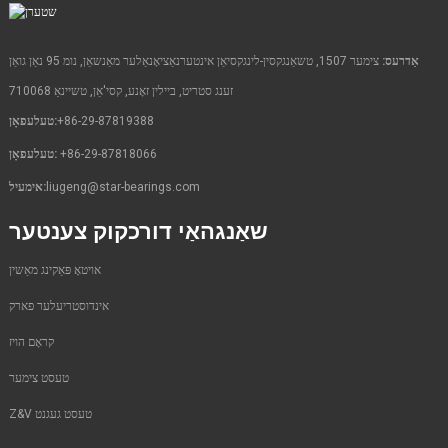
אַדרעס:
צימער 1507, טשאַנגקסין-לינגקסיאַן אינטערנאַציאָנאַלער מאַנשאַן, נומ 95 נאַן גואַן
זענג סטריט, ביילין זאָנע, קסי'אַן, טשיינאַ 710068
+86-29-87819388
טעלעפאָן:
+86-29-87818066
טעלעפאָן:
liugeng@star-bearings.com
אימעיל:
שאַנגהאַי דורכקוק צענטער
אויטאָ פּאַקינג מאַשין
אינדוסטריעלער פארק
קראָם הויז
טעסט צימער
Z&V טעסט געגנט