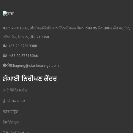
ਪਤਾ::
ਕਮਰਾ 1507, ਚਾਂਗਸਿਨ-ਲਿੰਗਸਿਆਨ ਇੰਟਰਨੈਸ਼ਨਲ ਮੇਂਸ਼ਨ, ਨੰਬਰ 95 ਨੈਨ ਗੁਆਨ ਜ਼ੇਂਗ ਸਟ੍ਰੀਟ,
ਬੇਲਿਨ ਜ਼ੋਨ, ਜ਼ਿਆਨ, ਚੀਨ 710068
ਫ਼ੋਨ:
+86-29-87819388
ਫ਼ੋਨ:
+86-29-87818066
ਈ-ਮੇਲ:
liugeng@star-bearings.com
ਸ਼ੰਘਾਈ ਨਿਰੀਖਣ ਕੇਂਦਰ
ਆਟੋ ਪੈਕਿੰਗ ਮਸ਼ੀਨ
ਉਦਯੋਗਿਕ ਪਾਰਕ
ਸਟੋਰ ਹਾਊਸ
ਟੈਸਟਿੰਗ ਰੂਮ