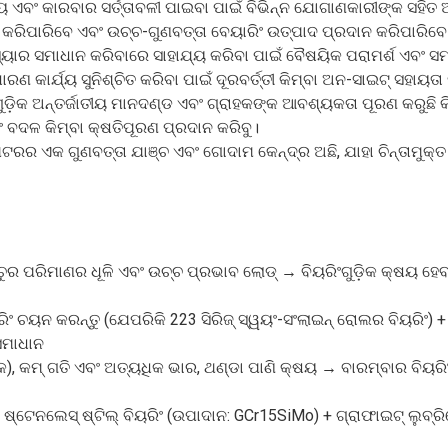
ୟ ଏବଂ କାରବାର ସର୍ତ୍ତାବଳୀ ପାଇବା ପାଇଁ ବିଭିନ୍ନ ଯୋଗାଣକାରୀଙ୍କ ସହିତ 
ିପାରିବେ ଏବଂ ଉଚ୍ଚ-ଗୁଣବତ୍ତା ବେୟାରିଂ ଉତ୍ପାଦ ପ୍ରଦାନ କରିପାରିବେ
୍ୟାର ସମାଧାନ କରିବାରେ ସାହାଯ୍ୟ କରିବା ପାଇଁ ବୈଷୟିକ ପରାମର୍ଶ ଏବଂ ସ
 କାର୍ଯ୍ୟ ସୁନିଶ୍ଚିତ କରିବା ପାଇଁ ଦୂରବର୍ତ୍ତୀ କିମ୍ବା ଅନ-ସାଇଟ୍ ସହାୟତ
ୁଡ଼ିକ ଅନ୍ତର୍ଜାତୀୟ ମାନଦଣ୍ଡ ଏବଂ ଗ୍ରାହକଙ୍କ ଆବଶ୍ୟକତା ପୂରଣ କରୁଛି କି ନ
 ବଦଳ କିମ୍ବା କ୍ଷତିପୂରଣ ପ୍ରଦାନ କରିବୁ।
ିଟରର ଏକ ଗୁଣବତ୍ତା ଯାଞ୍ଚ ଏବଂ ଗୋଦାମ କେନ୍ଦ୍ର ଅଛି, ଯାହା ଚିନ୍ତାମୁକ୍ତ
୍ରଚୁର ପରିମାଣର ଧୂଳି ଏବଂ ଉଚ୍ଚ ପ୍ରଭାବ ଲୋଡ୍ → ବିୟରିଂଗୁଡ଼ିକ କ୍ଷୟ 
ୟରିଂ ଚୟନ କରନ୍ତୁ (ଯେପରିକି 223 ସିରିଜ୍ ସ୍ୱୟଂ-ସଂଲାଇନ୍ ରୋଲର ବିୟରିଂ) +
 ସମାଧାନ
ିକ), କମ୍ ଗତି ଏବଂ ଅତ୍ୟଧିକ ଭାର, ଥଣ୍ଡା ପାଣି କ୍ଷୟ → ବାରମ୍ବାର ବିୟରିଂ
ଟେନଲେସ୍ ଷ୍ଟିଲ୍ ବିୟରିଂ (ଉପାଦାନ: GCr15SiMo) + ଗ୍ରାଫାଇଟ୍ ଲୁବ୍ରିକେ