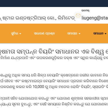
ଇମେଲ୍
ନ୍ ଷ୍ଟାର ଇଣ୍ଡଷ୍ଟ୍ରିଆଲ୍ କୋ., ଲିମିଟେଡ୍
liugeng@sta
ସୁବିଧା
ସାଧାରଣ ପ୍ରଶ୍ନ
ସମାଚାର
ସମାଧାନ
ଚ-କ୍ଷମତା ସମ୍ପନ୍ନ ବିୟରିଂ ସମାଧାନର ଏକ ବିଶ୍
 ନିର୍ମାଣ ଯନ୍ତ୍ରପାତି ଏବଂ ଉପକରଣଗୁଡ଼ିକର ଦକ୍ଷ ଏବଂ ସ୍ଥିର କାର୍ଯ୍ୟକୁ 
ଶନ୍ଧିରୁ ଅଧିକ ସମୟ ଧରି ଶିଳ୍ପ ବେୟାରିଂ କ୍ଷେତ୍ରରେ ଗଭୀର ଭାବରେ ନିୟୋଜି
, ଦୀର୍ଘ-ଜୀବନ ଏବଂ କଷ୍ଟମାଇଜ୍ଡ ବେୟାରିଂ ସମାଧାନ ପ୍ରଦାନ କରିବାରେ ବିଶେଷ
ପକରଣକୁ କଭର କରି 10,000 ରୁ ଅଧିକ ମଡେଲ ରୋଲିଂ ବିୟରିଂ, ସ୍ଲାଇଡିଂ ବ
ିଂ କମ୍ପାନୀ ସହିତ ଯୋଗାଯୋଗ କରନ୍ତୁ ଏବଂ ଯୋଗାଣ ଶୃଙ୍ଖଳା ସହଭାଗୀତା ସ୍
ୟାନ୍ୟ ସୂଚନା ବୁଝନ୍ତୁ, ଏବଂ ସେହି ସମୟରେ ନିଶ୍ଚିତ କରନ୍ତୁ ଯେ ଯୋଗାଣ