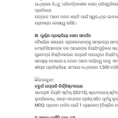
ଯନ୍ତ୍ରଣା ବିନ୍ଦୁ: ପରିବର୍ତ୍ତନଶୀଳ ଲୋଡ୍ ପରିସ୍ଥି
ପ୍ରତିକାର
ଉତ୍ପାଦ: ଆମେ ପବନ ଶକ୍ତି ପାଇଁ ସ୍ୱତନ୍ତ୍ର ଭାବରେ ଡ
ଗ୍ରାଉଣ୍ଡ ରେସୱେ ରହିଛି।
III. ପୂର୍ଣ୍ଣ-ପ୍ରକ୍ରିୟା ସେବା ସମର୍ଥନ
ବୈଷୟିକ ସହାୟତା: ଗ୍ରାହକମାନଙ୍କୁ ସମ୍ଭାବ୍ୟ ସମସ
ଟେକ୍ନିସିଆନଙ୍କ ଦଳ ଆପଣଙ୍କ ବିୟରିଂଗୁଡ଼ିକର ସାଧାରଣ
ଗୁଣବତ୍ତା ନିଶ୍ଚିତକରଣ: ରପ୍ତାନି ହୋଇଥିବା ବିୟରିଂଗ
ସମସ୍ୟା ଦେଖାଯାଏ, ତେବେ ଆମେ ଦାୟିତ୍ୱ ନେବୁ ଏବଂ
ଶୀଘ୍ର ପ୍ରତିକ୍ରିୟା: ସାଂଘାଇ ବନ୍ଦରରେ 1,500 ବର୍
ଚତୁର୍ଥ ରପ୍ତାନି ନିର୍ଦ୍ଦିଷ୍ଟକରଣ
ସାମଗ୍ରୀ: ବିୟରିଂ ଷ୍ଟିଲ୍ (GCr15), ଷ୍ଟେନଲେସ୍ ଷ୍
ଲୁବ୍ରିକେସନ୍: ଉଚ୍ଚ-ତାପମାନ ଗ୍ରୀସ୍ ସହିତ ପୂର୍ବରୁ ଲ
MOQ: ପ୍ରଥମ ଅର୍ଡର ପାଇଁ 1 ପ୍ୟାଲେଟ୍ (ମିଶ୍ରିତ 
V. ଆମକୁ କାହିଁକି ବାଛନ୍ତୁ?