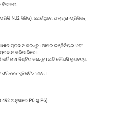
କ ବିଫଳତା
କି NJ2 ସିରିଜ୍), ଯେଉଁଥିରେ ଅଲ୍ଟ୍ରା-ପ୍ରିସିସନ୍
ମାଧାନ ପ୍ରଦାନ କରନ୍ତୁ। ଆମର ଇଞ୍ଜିନିୟର ଏବଂ
ା ପ୍ରଦାନ କରିପାରିବେ।
ାହିଁ ତାହା ନିଶ୍ଚିତ କରନ୍ତୁ। ଯଦି କୌଣସି ଗୁଣବତ୍ତା
ତ ପରିବହନ ସୁନିଶ୍ଚିତ କରେ।
SO 492 ଅନୁସାରେ P0 ରୁ P6)