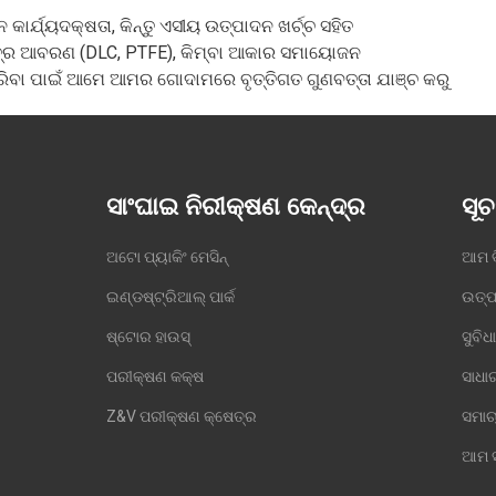
 କାର୍ଯ୍ୟଦକ୍ଷତା, କିନ୍ତୁ ଏସୀୟ ଉତ୍ପାଦନ ଖର୍ଚ୍ଚ ସହିତ
୍ର ଆବରଣ (DLC, PTFE), କିମ୍ବା ଆକାର ସମାୟୋଜନ
ିତ କରିବା ପାଇଁ ଆମେ ଆମର ଗୋଦାମରେ ବୃତ୍ତିଗତ ଗୁଣବତ୍ତା ଯାଞ୍ଚ କରୁ
ସାଂଘାଇ ନିରୀକ୍ଷଣ କେନ୍ଦ୍ର
ସୂଚ
ଅଟୋ ପ୍ୟାକିଂ ମେସିନ୍
ଆମ 
ଇଣ୍ଡଷ୍ଟ୍ରିଆଲ୍ ପାର୍କ
ଉତ୍ପ
ଷ୍ଟୋର ହାଉସ୍
ସୁବିଧ
ପରୀକ୍ଷଣ କକ୍ଷ
ସାଧା
Z&V ପରୀକ୍ଷଣ କ୍ଷେତ୍ର
ସମାଚ
ଆମ ସ