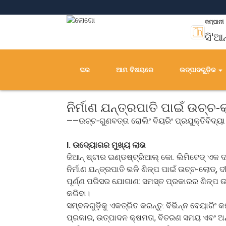
କମ୍ପାନୀ
ସି'ଆ
ଘର
ଆମ ବିଷୟରେ
ଉତ୍ପାଦଗୁଡ଼ିକ
ନିର୍ମାଣ ଯନ୍ତ୍ରପାତି ପାଇଁ ଉଚ୍
——ଉଚ୍ଚ-ଗୁଣବତ୍ତା ରୋଲିଂ ବିୟରିଂ ପ୍ରଯୁକ୍ତିବିଦ୍ୟା
I. ଉଦ୍ୟୋଗର ମୁଖ୍ୟ ଲାଭ
ଜିଆନ୍ ଷ୍ଟାର ଇଣ୍ଡଷ୍ଟ୍ରିଆଲ୍ କୋ. ଲିମିଟେଡ୍ ଏକ ଦ
ନିର୍ମାଣ ଯନ୍ତ୍ରପାତି ଭଳି ଶିଳ୍ପ ପାଇଁ ଉଚ୍ଚ-ଲୋଡ୍
ପୂର୍ଣ୍ଣ ପରିସର ଯୋଗାଣ: ସମସ୍ତ ପ୍ରକାରର ଶିଳ୍ପ ଉ
କରିବା।
ସମ୍ବଳଗୁଡ଼ିକୁ ଏକତ୍ରିତ କରନ୍ତୁ: ବିଭିନ୍ନ ବେୟାର
ପ୍ରକାର, ଉତ୍ପାଦନ କ୍ଷମତା, ବିତରଣ ସମୟ ଏବଂ ଅନ୍