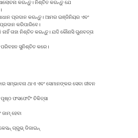
ଆଲୋଚନା କରନ୍ତୁ। ନିଶ୍ଚିତ କରନ୍ତୁ ଯେ
।
ମାଧାନ ପ୍ରଦାନ କରନ୍ତୁ। ଆମର ଇଞ୍ଜିନିୟର ଏବଂ
ା ପ୍ରଦାନ କରିପାରିବେ।
ାହିଁ ତାହା ନିଶ୍ଚିତ କରନ୍ତୁ। ଯଦି କୌଣସି ଗୁଣବତ୍ତା
 ପରିବହନ ସୁନିଶ୍ଚିତ କରେ।
ହେବାର ସମ୍ଭାବନା ଥାଏ ଏବଂ ସେମାନଙ୍କର ସେବା ଜୀବନ
 ପୃଷ୍ଠ ଫସଫେଟିଂ ଚିକିତ୍ସା
 ଜାମ୍ ହେବା
ସନ୍ ଗ୍ରୁଭ୍ ଡିଜାଇନ୍