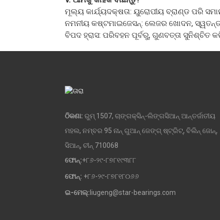
ମୂଲ୍ୟ କାର୍ଯ୍ୟଦକ୍ଷତା: ୟୁରୋପୀୟ ବ୍ରାଣ୍ଡ ପରି ସମାନ
ନମନୀୟ କଷ୍ଟମାଇଜେସନ୍: ଲେଜର ଖୋଦନ, ସ୍ୱତନ୍ତ
ବିପଦ ହ୍ରାସ: ପରିବହନ ପୂର୍ବରୁ, ଗୁଣବତ୍ତା ସୁନିଶ୍ଚ
ଠିକଣା:
ରୁମ୍ 1507, ଚାଙ୍ଗକ୍ସିନ୍-ଲିଙ୍ଗସିଆନ୍ ଆନ୍ତର୍ଜାତୀୟ
ମହଲ, ନମ୍ବର 95 ନାନ୍ ଗୁଆନ୍ ଜେଙ୍ଗ୍ ଷ୍ଟ୍ରିଟ୍, ବିଲିନ୍ ଜୋନ୍,
ସିଆନ୍, ଚୀନ୍ 710068
ଫୋନ୍:
+୮୬-୨୯-୮୭୮୧୯୩୮୮
ଫୋନ୍:
+୮୬-୨୯-୮୭୮୧୮୦୬୬
ଇ-ମେଲ୍:
liugeng@star-bearings.com