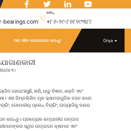
ଫୋନ୍
r-bearings.com
+୮୬-୨୯-୮୭୮୧୯୩୮୮
ଆମ ସହିତ ଯୋଗାଯୋଗ କରନ୍ତୁ
Oriya
ୱ ଯୋଗାଣକାରୀ
ଚଲାଇଥାଏ।
ତ ହୋଇଆସୁଛି, ଖଣି, ଧାତୁ ବିଜ୍ଞାନ, ଶକ୍ତି ଏବଂ
ଜ୍ଞ। ଏହା ନିମ୍ନଲିଖିତ ମୂଳ କ୍ଷମତାଗୁଡିକ ବହନ କରେ:
ିୟରିଂ, ଗୋଲକୀୟ ପ୍ଲେନ୍ ବିୟରିଂ, ଇତ୍ୟାଦିକୁ କଭର
ଥାପନ କରନ୍ତୁ। ପ୍ରତ୍ୟେକ କମ୍ପାନୀର ଉତ୍ପାଦ
କାରୀମାନଙ୍କର ସ୍ଥିର ଉତ୍ପାଦନ କ୍ଷମତା ଏବଂ