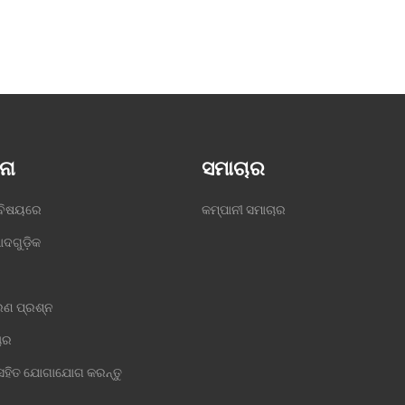
ନା
ସମାଚାର
ବିଷୟରେ
କମ୍ପାନୀ ସମାଚାର
ାଦଗୁଡ଼ିକ
ା
ରଣ ପ୍ରଶ୍ନ
ାର
ହିତ ଯୋଗାଯୋଗ କରନ୍ତୁ