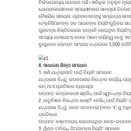
ନିର୍ଭରଯୋଗ୍ୟ ଯୋଗାଣ ଅଛି। ସର୍ବାଧିକ ଅନୁକୂଳ ମୂଲ୍
ଯୋଗାଣକାରୀମାନେ ସମୟସୀମାରେ ସାମଗ୍ରୀ ବିତରଣ କର
ବୈଷୟିକ ସହାୟତା: ଗ୍ରାହକମାନଙ୍କୁ ସମ୍ଭାବ୍ୟ ସମସ
ଟେକ୍ନିସିଆନଙ୍କ ଦଳ ଆପଣଙ୍କ ବିୟରିଂଗୁଡ଼ିକର ସାଧାରଣ
ଗୁଣବତ୍ତା ନିଶ୍ଚିତକରଣ: ରପ୍ତାନି ହୋଇଥିବା ବିୟରିଂଗ
ସମସ୍ୟା ଦେଖାଯାଏ, ତେବେ ଆମେ ଦାୟିତ୍ୱ ନେବୁ ଏବଂ
ବୁଦ୍ଧିମାନ ଗୋଦାମ: ସାଂଘାଇ ବନ୍ଦରରେ 1,500 ବର୍ଗମ
II. ସାଧାରଣ ଶିଳ୍ପ ସମାଧାନ
1. ଖଣି ଯନ୍ତ୍ରପାତି ପାଇଁ ବିୟରିଂ ସମାଧାନ
ଯନ୍ତ୍ରଣା ବିନ୍ଦୁ: ଉପକରଣର ନିରନ୍ତର କାର୍ଯ୍ୟ, ପ
କମ୍ ଥାଏ ପ୍ରତିକାର ବ୍ୟବସ୍ଥା
ଉତ୍ପାଦ: କମ୍ପନକାରୀ ସ୍କ୍ରିନ୍ ପାଇଁ ସ୍ୱତନ୍ତ୍ର ବି
2. ଧାତୁବିଜ୍ଞାନ ନିରନ୍ତର କାଷ୍ଟିଂ ମେସିନ୍ ପାଇଁ ବିୟରିଂ
ଯନ୍ତ୍ରଣା ବିନ୍ଦୁ: ଉଚ୍ଚ ତାପମାତ୍ରା (୨୦୦ ℃ ରୁ ଅଧ
ପ୍ରତିକାର
ଉତ୍ପାଦ: କଷ୍ଟମାଇଜ୍ କରାଯାଇଥିବା ଉଚ୍ଚ-ତାପମାନ ଷ୍
3. ୱିଣ୍ଡ ଟର୍ବାଇନ୍ ଗିଅରବକ୍ସ ବିୟରିଂ ସମାଧାନ