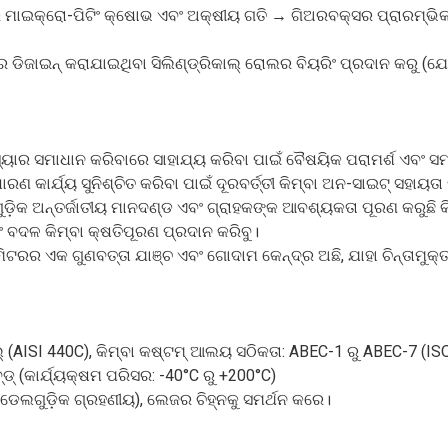
ତିରେ ମାଇକ୍ରୋ-ପିଟିଂ କ୍ଷୋଭ ଏବଂ ଅକ୍ଷୀୟ ଗତି → ଗିଅରବକ୍ସର ପ୍ରାରମ୍ଭି
ିଜାଇନ୍ କରାଯାଇଥିବା ସିଲିଣ୍ଡ୍ରିକାଲ୍ ରୋଲର ବିୟରିଂ ପ୍ରଦାନ କରୁ (ଯେପରି
୍ୟାର ସମାଧାନ କରିବାରେ ସାହାଯ୍ୟ କରିବା ପାଇଁ ବୈଷୟିକ ପରାମର୍ଶ ଏବଂ ସ
 କାର୍ଯ୍ୟ ସୁନିଶ୍ଚିତ କରିବା ପାଇଁ ଦୂରବର୍ତ୍ତୀ କିମ୍ବା ଅନ-ସାଇଟ୍ ସହାୟତ
ୁଡ଼ିକ ଅନ୍ତର୍ଜାତୀୟ ମାନଦଣ୍ଡ ଏବଂ ଗ୍ରାହକଙ୍କ ଆବଶ୍ୟକତା ପୂରଣ କରୁଛି କି ନ
 ବଦଳ କିମ୍ବା କ୍ଷତିପୂରଣ ପ୍ରଦାନ କରିବୁ।
ଗମିଟରର ଏକ ଗୁଣବତ୍ତା ଯାଞ୍ଚ ଏବଂ ଗୋଦାମ କେନ୍ଦ୍ର ଅଛି, ଯାହା ଚିନ୍ତାମୁକ୍
ଟିଲ୍ (AISI 440C), କିମ୍ବା କଷ୍ଟମ୍ ଆଲୟ ସଠିକତା: ABEC-1 ରୁ ABEC-7 (I
ୁବ୍ଡ୍ (କାର୍ଯ୍ୟକ୍ଷମ ପରିସର: -40°C ରୁ +200°C)
ମଡେଲଗୁଡ଼ିକ ଗ୍ରହଣୀୟ), ଲେଜର ଚିହ୍ନକୁ ସମର୍ଥନ କରେ।