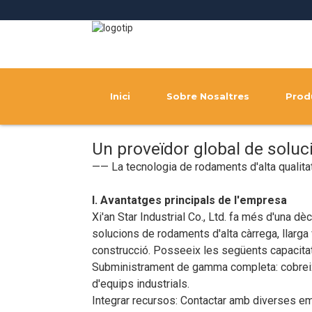
Inici
Sobre Nosaltres
Prod
Un proveïdor global de soluc
—— La tecnologia de rodaments d'alta qualitat
I. Avantatges principals de l'empresa
Xi'an Star Industrial Co., Ltd. fa més d'una 
solucions de rodaments d'alta càrrega, llarga v
construcció. Posseeix les següents capacita
Subministrament de gamma completa: cobreix 
d'equips industrials.
Integrar recursos: Contactar amb diverses e