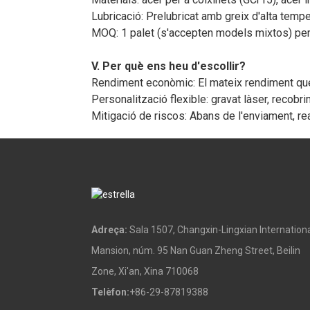
Lubricació: Prelubricat amb greix d'alta temp
MOQ: 1 palet (s'accepten models mixtos) per
V. Per què ens heu d'escollir?
Rendiment econòmic: El mateix rendiment que
Personalització flexible: gravat làser, recob
Mitigació de riscos: Abans de l'enviament, re
Adreça:
Sala 1507, Changxin-Lingxian Internation
Mansion, núm. 95 Nan Guan Zheng Street, Beilin
Zone, Xi'an, Xina 710068
Telèfon:
+86-29-87819388