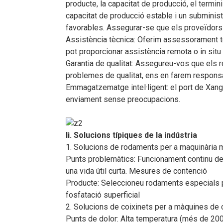
producte, la capacitat de producció, el termin
capacitat de producció estable i un subminis
favorables. Assegurar-se que els proveïdors p
Assistència tècnica: Oferim assessorament tèc
pot proporcionar assistència remota o in situ
Garantia de qualitat: Assegureu-vos que els r
problemes de qualitat, ens en farem respons
Emmagatzematge intel·ligent: el port de Xang
enviament sense preocupacions.
Ii. Solucions típiques de la indústria
1. Solucions de rodaments per a maquinària 
Punts problemàtics: Funcionament continu de 
una vida útil curta. Mesures de contenció
Producte: Seleccioneu rodaments especials pe
fosfatació superficial
2. Solucions de coixinets per a màquines de c
Punts de dolor: Alta temperatura (més de 200