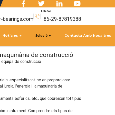
Telèfon
r-bearings.com
+86-29-87819388
Notícies
Contacta Amb Nosaltres
Solució
 maquinària de construcció
ls equips de construcció
ials, especialitzant-se en proporcionar
·lúrgia, l'energia i la maquinària de
ents esfèrics, etc., que cobreixen tot tipus
ubministrament. Comprendre els tipus de