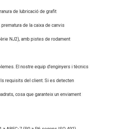
nura de lubricació de grafit
 prematura de la caixa de canvis
 sèrie NJ2), amb pistes de rodament
lemes. El nostre equip d'enginyers i tècnics
s requisits del client. Si es detecten
uadrats, cosa que garanteix un enviament
EC-1 a ABEC-7 (P0 a P6 segons ISO 492).