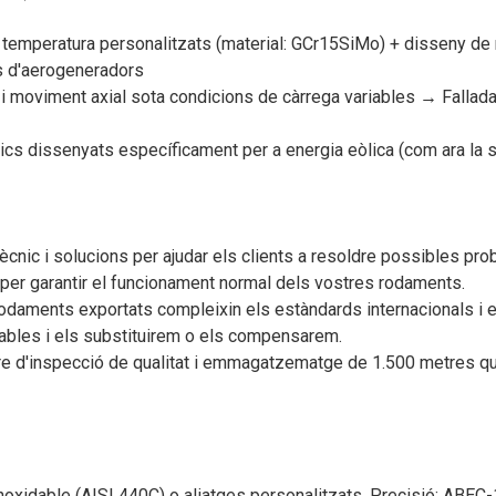
temperatura personalitzats (material: GCr15SiMo) + disseny de ra
s d'aerogeneradors
 i moviment axial sota condicions de càrrega variables → Fallada
ics dissenyats específicament per a energia eòlica (com ara la
nic i solucions per ajudar els clients a resoldre possibles prob
 per garantir el funcionament normal dels vostres rodaments.
odaments exportats compleixin els estàndards internacionals i el
ables i els substituirem o els compensarem.
tre d'inspecció de qualitat i emmagatzematge de 1.500 metres q
 inoxidable (AISI 440C) o aliatges personalitzats. Precisió: AB