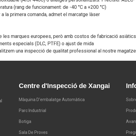
eratura (rang de funcionament: de -40 °C a +200 °C)
 a la primera comanda, admet el marcatge làser
 les marques europees, però amb costos de fabricació asiàtics
riments especials (DLC, PTFE) o ajust de mida
alitzem una inspecció de qualitat professional al nostre magatzem
Centre d'Inspecció de Xangai
In
Màquina D'embalatge Automàtica
Sobr
al
Parc Industrial
Prod
Botiga
Avan
Sala De Proves
Preg