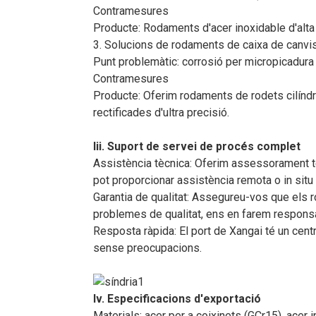
Contramesures
Producte: Rodaments d'acer inoxidable d'alta 
3. Solucions de rodaments de caixa de canvi
Punt problemàtic: corrosió per micropicadura
Contramesures
Producte: Oferim rodaments de rodets cilíndr
rectificades d'ultra precisió.
Iii. Suport de servei de procés complet
Assistència tècnica: Oferim assessorament tèc
pot proporcionar assistència remota o in situ
Garantia de qualitat: Assegureu-vos que els r
problemes de qualitat, ens en farem respons
Resposta ràpida: El port de Xangai té un cen
sense preocupacions.
Iv. Especificacions d'exportació
Materials: acer per a coixinets (GCr15), acer