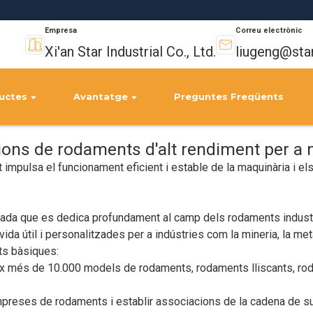
Empresa
Correu electrònic
Xi'an Star Industrial Co., Ltd.
liugeng@sta
uctes
Avantatge
Preguntes Freqüents
ions de rodaments d'alt rendiment per a
 impulsa el funcionament eficient i estable de la maquinària i e
dècada que es dedica profundament al camp dels rodaments industr
ida útil i personalitzades per a indústries com la mineria, la metal
ts bàsiques:
més de 10.000 models de rodaments, rodaments lliscants, rodam
mpreses de rodaments i establir associacions de la cadena de s