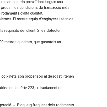
gurar-se que els proveïdors tinguin una
s preus i les condicions de transacció més
rodaments d'alta qualitat.
lemes. El nostre equip d'enginyers i tècnics
s requisits del client. Si es detecten
00 metres quadrats, que garanteix un
s coixinets són propensos al desgast i tenen
bles de la sèrie 223) + tractament de
rigeració → Bloqueig freqüent dels rodaments