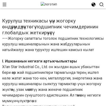
Курулуш техникасы үчүн жогорку
өндүрүмдүүлүктөгү подшипник чечимдеринин
глобалдык жеткирүүчүсү
——Жогорку сапаттагы тоголок подшипник технологиясы
курулуш машиналарынын жана жабдууларынын
натыйжалуу жана туруктуу иштешин камсыз кылат
I. Ишкананын негизги артыкчылыктары
Xi'an Star Industrial Co., Ltd. он жылдан ашык убакыттан
бери өнөр жай подшипниктери тармагында терең иштеп
келе жатат жана тоо-кен, металлургия, энергетика жана
курулуш машиналары сыяктуу тармактар ​​үчүн жогорку
жүктөөчү, узак мөөнөттүү жана жекече подшипник
чечимдерин сунуштоого адистешкен. Ал төмөнкү негизги
мүмкүнчүлүктөргө ээ: