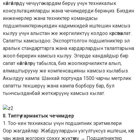
көйгөйлөрдү чечүүгө жардам берүү үчүн техникалык
консультацияларды жана чечимдерди бериңиз. Биздин
инженерлер жана техниктер командасы
подшипниктериңиздин кадимкидей иштешин камсыз
кылуу үчүн алыстан же жергиликтүү колдоо көрсөтө алат.
Сапатты камсыздоо: Экспорттолгон подшипниктер эл
аралык стандарттарга жана кардарлардын талаптарына
жооп берерин камсыз кылуу. Эгерде кандайдыр бир
сапат көйгөйлөрү табылса, биз жоопкерчиликти алып,
алмаштырууну же компенсацияны камсыз кылабыз.
Акылдуу кампа: Шанхай портунда 1500 чарчы метрлик
сапатты текшерүү жана кампа борбору бар, бул
тынчсызданбай жеткирүүнү камсыз кылат.
II. Типтүү тармактык чечимдер
1. Тоо-кен техникасы үчүн подшипник эритмелери
Оор жагдайлар: Жабдуулардын үзгүлтүксүз иштеши, көп
чаң жана жогорку сокку жүктөмү → Подшипниктер