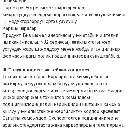
чечимдери
Оор жери: Өзгөрүлмө жүк шарттарында
микрочуңкурчалардын коррозиясы жана октук кыймыл
→ Редукторлордун эрте бузулушу
Каршы чаралар
Продукт: Биз шамал энергиясы үчүн атайын иштелип
чыккан (мисалы, NJ2 сериясы), өтө тактыктагы жер
үстүндөгү жарыш жолдору менен жабдылган цилиндр
формасындагы ролик подшипниктерди сунуштайбыз.
III. Толук процесстик тейлөө колдоосу
Техникалык колдоо: Кардарларга мүмкүн болгон
көйгөйлөрдү чечүүгө жардам берүү үчүн техникалык
консультацияларды жана чечимдерди бериңиз. Биздин
инженерлер жана техниктер командасы
подшипниктериңиздин кадимкидей иштешин камсыз
кылуу үчүн алыстан же жергиликтүү колдоо көрсөтө алат.
Сапатты камсыздоо: Экспорттолгон подшипниктер эл
аралык стандарттарга жана кардарлардын талаптарына