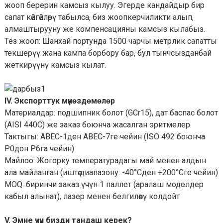
жооп берерин камсыз кылуу. Эгерде кандайдыр бир
сапат көйгөйлөрү табылса, биз жоопкерчиликти алып,
алмаштырууну же компенсацияны камсыз кылабыз.
Тез жооп: Шанхай портунда 1500 чарчы метрлик сапатты
текшерүү жана кампа борбору бар, бул тынчсызданбай
жеткирүүнү камсыз кылат.
IV. Экспорттук мүнөздөмөлөр
Материалдар: подшипник болот (GCr15), дат баспас болот
(AISI 440C) же заказ боюнча жасалган эритмелер.
Тактыгы: ABEC-1ден ABEC-7ге чейин (ISO 492 боюнча
P0дон P6га чейин)
Майлоо: Жогорку температурадагы май менен алдын
ала майланган (иштөө диапазону: -40°Cден +200°Cге чейин)
MOQ: биринчи заказ үчүн 1 паллет (аралаш моделдер
кабыл алынат), лазер менен белгилөөнү колдойт
V. Эмне үчүн бизди тандаш керек?