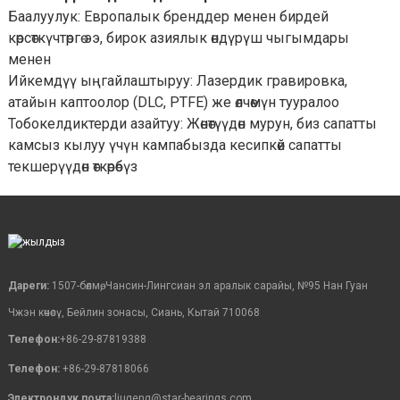
Баалуулук: Европалык бренддер менен бирдей
көрсөткүчтөргө ээ, бирок азиялык өндүрүш чыгымдары
менен
Ийкемдүү ыңгайлаштыруу: Лазердик гравировка,
атайын каптоолор (DLC, PTFE) же өлчөмүн тууралоо
Тобокелдиктерди азайтуу: Жөнөтүүдөн мурун, биз сапатты
камсыз кылуу үчүн кампабызда кесипкөй сапатты
текшерүүдөн өткөрөбүз
Дареги:
1507-бөлмө, Чансин-Лингсиан эл аралык сарайы, №95 Нан Гуан
Чжэн көчөсү, Бейлин зонасы, Сиань, Кытай 710068
Телефон:
+86-29-87819388
Телефон:
+86-29-87818066
Электрондук почта:
liugeng@star-bearings.com