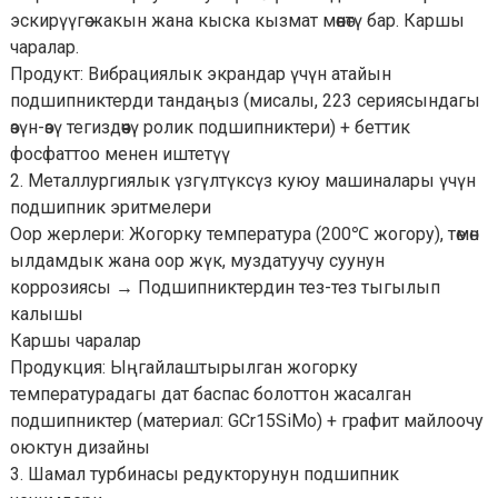
эскирүүгө жакын жана кыска кызмат мөөнөтү бар. Каршы
чаралар.
Продукт: Вибрациялык экрандар үчүн атайын
подшипниктерди тандаңыз (мисалы, 223 сериясындагы
өзүн-өзү тегиздөөчү ролик подшипниктери) + беттик
фосфаттоо менен иштетүү
2. Металлургиялык үзгүлтүксүз куюу машиналары үчүн
подшипник эритмелери
Оор жерлери: Жогорку температура (200℃ жогору), төмөн
ылдамдык жана оор жүк, муздатуучу суунун
коррозиясы → Подшипниктердин тез-тез тыгылып
калышы
Каршы чаралар
Продукция: Ыңгайлаштырылган жогорку
температурадагы дат баспас болоттон жасалган
подшипниктер (материал: GCr15SiMo) + графит майлоочу
оюктун дизайны
3. Шамал турбинасы редукторунун подшипник