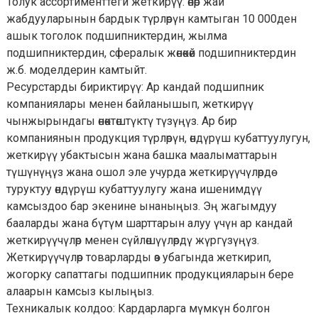
Толук ассортименттеги жеткирүү: өнөр жай
жабдууларынын бардык түрлөрүн камтыган 10 000ден
ашык тоголок подшипниктердин, жылма
подшипниктердин, сфералык жөнөкөй подшипниктердин
ж.б. моделдерин камтыйт.
Ресурстарды бириктирүү: Ар кандай подшипник
компаниялары менен байланышып, жеткирүү
чынжырындагы өнөктөштүктү түзүңүз. Ар бир
компаниянын продукция түрлөрүн, өндүрүш кубаттуулугун,
жеткирүү убактысын жана башка маалыматтарын
түшүнүңүз жана ошол эле учурда жеткирүүчүлөрдө
туруктуу өндүрүш кубаттуулугу жана ишенимдүү
камсыздоо бар экенине ынаныңыз. Эң жагымдуу
бааларды жана бүтүм шарттарын алуу үчүн ар кандай
жеткирүүчүлөр менен сүйлөшүүлөрдү жүргүзүңүз.
Жеткирүүчүлөр товарларды өз убагында жеткирип,
жогорку сапаттагы подшипник продукцияларын бере
алаарын камсыз кылыңыз.
Техникалык колдоо: Кардарларга мүмкүн болгон