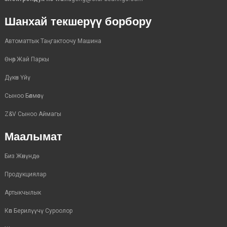
Шанхай текшерүү борбору
Автоматтык Таңгактоочу Машина
Өнөр Жай Паркы
Дүкөн Үйү
Сыноо Бөлмөсү
Z&V Сыноо Аймагы
Маалымат
Биз Жөнүндө
Продукциялар
Артыкчылык
Көп Берилүүчү Суроолор