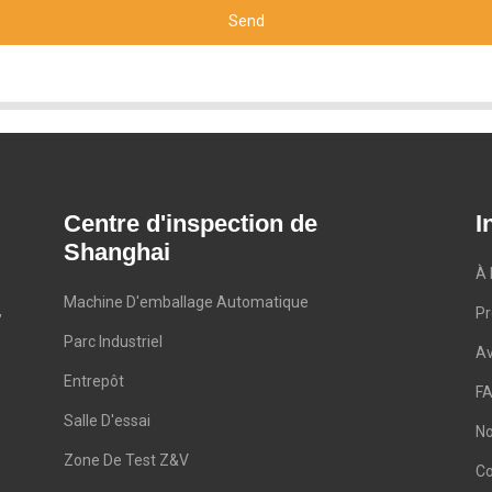
Send
Centre d'inspection de
I
Shanghai
À 
Machine D'emballage Automatique
,
Pr
Parc Industriel
A
Entrepôt
F
Salle D'essai
No
Zone De Test Z&V
Co