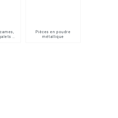
 cames,
Pièces en poudre
galets et
métallique
rie OWC