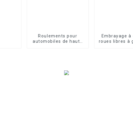
Roulements pour
Embrayage à
automobiles de haute
roues libres à 
qualité
à rouleaux sé