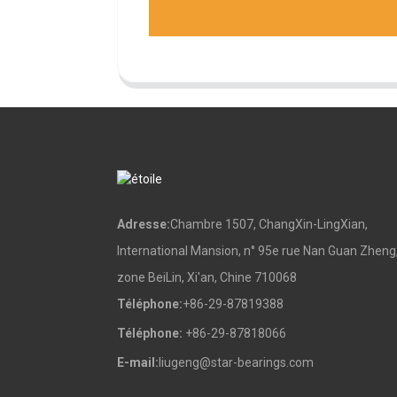
Adresse:
Chambre 1507, ChangXin-LingXian,
International Mansion, n° 95e rue Nan Guan Zheng
zone BeiLin, Xi'an, Chine 710068
Téléphone:
+86-29-87819388
Téléphone:
+86-29-87818066
E-mail:
liugeng@star-bearings.com