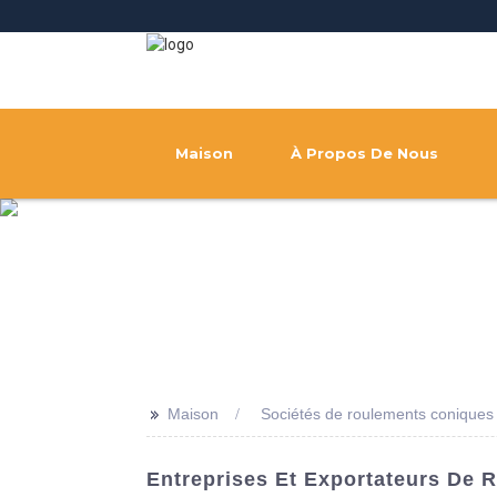
Maison
À Propos De Nous
>>
Maison
Sociétés de roulements coniques
Entreprises Et Exportateurs De 