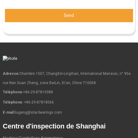
Send
Adresse:
Chambre 1507, ChangXin-LingXian, International Mansion, n° 95e
rue Nan Guan Zheng, zone BeiLin, Xi'an, Chine 710068
Téléphone:
+86-29-87819388
Téléphone:
+86-29-87818066
E-mail:
liugeng@star-bearings.com
Centre d'inspection de Shanghai
Machine D'emballage Automatique