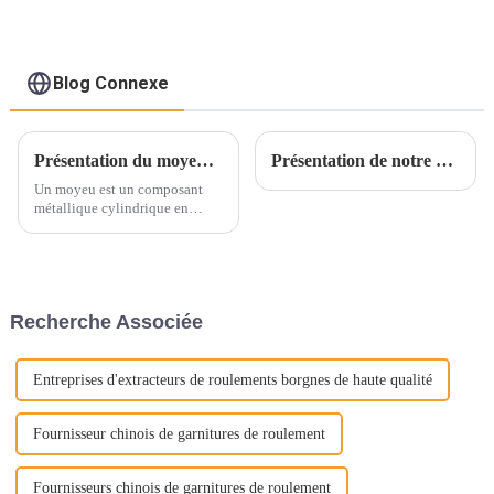
Blog Connexe
Présentation du moyeu de roue ultime : révolutionnez votre conduite
Présentation de notre gamme de goupilles cylindriques : la solution ultime pour la précision et la stabilité
Un moyeu est un composant
métallique cylindrique en
forme de tonneau, centré sur un
axe qui supporte la jante
intérieure du pneu. On l'appelle
aussi anneau, anneau en acier,
roue, cloche de pneu. Le
Recherche Associée
moyeu de roue se définit par
son diamètre, sa largeur et son
diamètre.
Entreprises d'extracteurs de roulements borgnes de haute qualité
Fournisseur chinois de garnitures de roulement
Fournisseurs chinois de garnitures de roulement