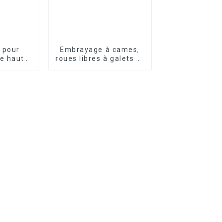
 pour
Embrayage à cames,
e haute
roues libres à galets et
é
à rouleaux série OWC