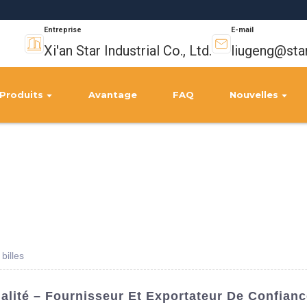
Entreprise
E-mail
Xi'an Star Industrial Co., Ltd.
liugeng@sta
Produits
Avantage
FAQ
Nouvelles
billes
alité – Fournisseur Et Exportateur De Confian