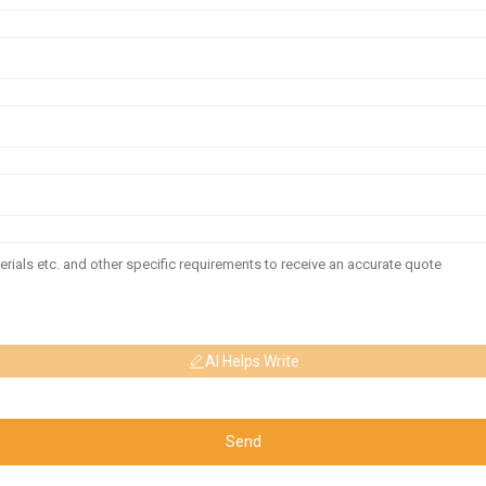
AI Helps Write
Send