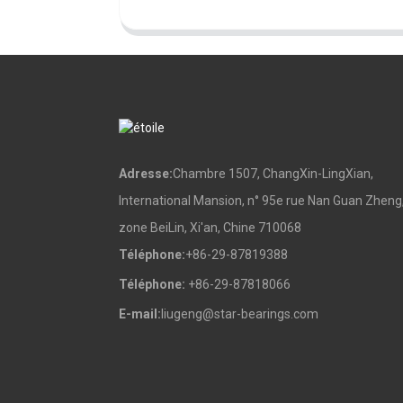
Adresse:
Chambre 1507, ChangXin-LingXian,
International Mansion, n° 95e rue Nan Guan Zheng
zone BeiLin, Xi'an, Chine 710068
Téléphone:
+86-29-87819388
Téléphone:
+86-29-87818066
E-mail:
liugeng@star-bearings.com