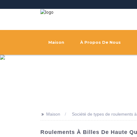
Maison
À Propos De Nous
>>
Maison
Société de types de roulements à 
Roulements À Billes De Haute Qu