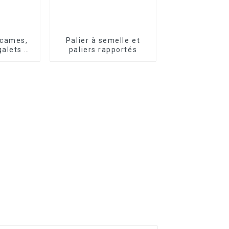
 cames,
Palier à semelle et
galets et
paliers rapportés
rie OWC