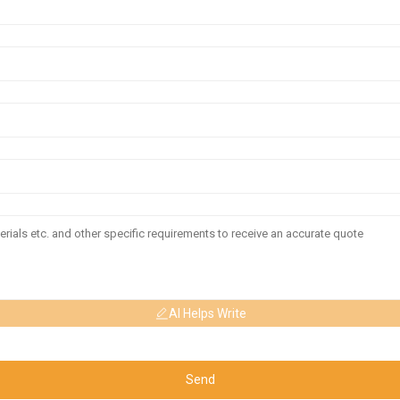
AI Helps Write
Send