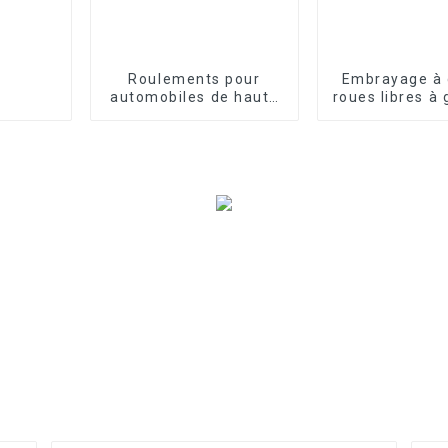
Roulements pour
Embrayage à
automobiles de haute
roues libres à 
qualité
à rouleaux sé