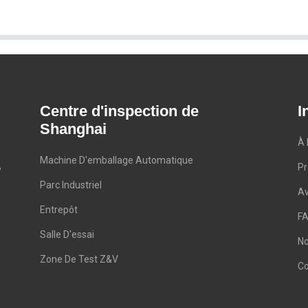
Centre d'inspection de
I
Shanghai
À 
Machine D'emballage Automatique
,
Pr
Parc Industriel
A
Entrepôt
F
Salle D'essai
No
Zone De Test Z&V
Co