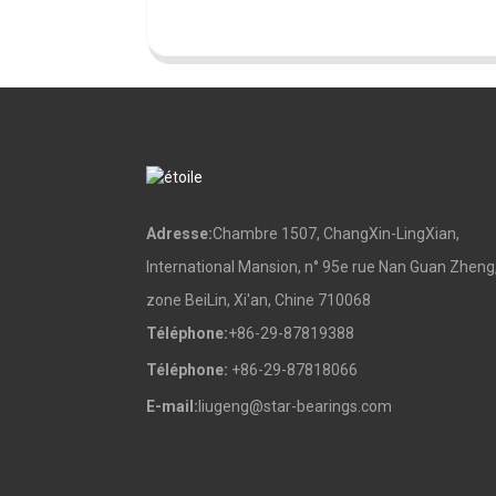
Adresse:
Chambre 1507, ChangXin-LingXian,
International Mansion, n° 95e rue Nan Guan Zheng
zone BeiLin, Xi'an, Chine 710068
Téléphone:
+86-29-87819388
Téléphone:
+86-29-87818066
E-mail:
liugeng@star-bearings.com