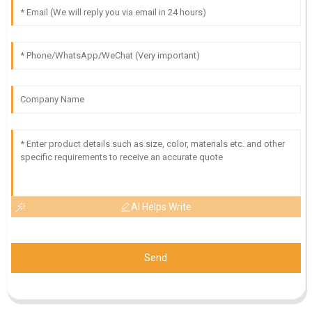
AI Helps Write
Send