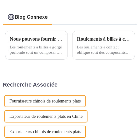
Blog Connexe
Nous pouvons fournir de nombreux types de roulements à billes à gorge profonde
Roulements à billes à contact oblique de haute qualité
Les roulements à billes à gorge
Les roulements à contact
profonde sont un composant
oblique sont des composants
important d'une variété de
essentiels dans de nombreux
machines et d'équipements,
secteurs, notamment les
jouant un rôle essentiel dans la
machines-outils, l'aéronautique
promotion d'un mouvement de
et l'automobile. Conçus pour
rotation fluide et efficace.
supporter des charges radiales
Recherche Associée
et axiales, ils sont...
Fournisseurs chinois de roulements plats
Exportateur de roulements plats en Chine
Exportateurs chinois de roulements plats