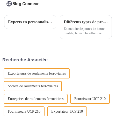
Blog Connexe
Experts en personnalisation de bagues de roulement : fabrication et support pour répondre à vos besoins uniques
Différents types de produits de moyeux de roue pour automobiles
En matière de jantes de haute
qualité, le marché offre une
multitude d'options. Des jantes
en acier traditionnelles aux
options plus spécialisées, le
choix peut être étourdissant.
Cependant, pour ceux qui
Recherche Associée
recherchent…
Exportateurs de roulements ferroviaires
Société de roulements ferroviaires
Entreprises de roulements ferroviaires
Fournisseur UCP 210
Fournisseurs UCP 210
Exportateur UCP 210