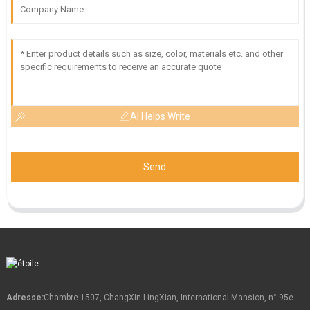
AI Helps Write
Send
Adresse:
Chambre 1507, ChangXin-LingXian, International Mansion, n° 95e