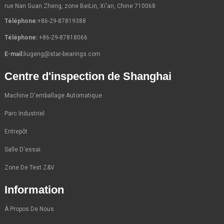
rue Nan Guan Zheng, zone BeiLin, Xi'an, Chine 710068
Téléphone:
+86-29-87819388
Téléphone:
+86-29-87818066
E-mail:
liugeng@star-bearings.com
Centre d'inspection de Shanghai
Machine D'emballage Automatique
Parc Industriel
Entrepôt
Salle D'essai
Zone De Test Z&V
Information
À Propos De Nous