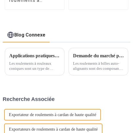
roulements à
rouleaux coniques
Blog Connexe
Applications pratiques des roulements à rouleaux coniques
Demande du marché pour les roulements à billes auto-alignants
Les roulements à rouleaux
Les roulements à billes auto-
coniques sont un type de
alignants sont des composants
roulement à butée radiale
essentiels dans une variété
largement utilisé dans diverses
d'applications industrielles,
applications industrielles en
fournissant un support essentiel
raison de leur capacité à résister
aux arbres rotatifs tout en
aux charges radiales et axiales.
s'adaptant au désalignement et
Recherche Associée
à la déflexion de l'arbre. &...
Exportateur de roulements à cardan de haute qualité
Exportateurs de roulements à cardan de haute qualité