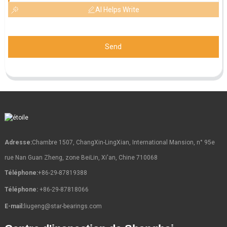
AI Helps Write
Send
Adresse:
Chambre 1507, ChangXin-LingXian, International Mansion, n° 95e
rue Nan Guan Zheng, zone BeiLin, Xi'an, Chine 710068
Téléphone:
+86-29-87819388
Téléphone:
+86-29-87818066
E-mail:
liugeng@star-bearings.com