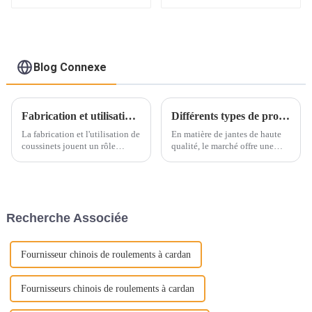
Blog Connexe
Fabrication et utilisation des bagues
Différents types de produits de moyeux de roue pour automobiles
La fabrication et l'utilisation de
En matière de jantes de haute
coussinets jouent un rôle
qualité, le marché offre une
essentiel dans le
multitude d'options. Des jantes
fonctionnement de divers
en acier traditionnelles aux
systèmes mécaniques. Le
options plus spécialisées, le
manchon d'arbre est une pièce
choix peut être étourdissant.
mécanique cylindrique qui est
Cependant, pour ceux qui
Recherche Associée
emmanchée sur l'arbre rotatif
recherchent…
et...
Fournisseur chinois de roulements à cardan
Fournisseurs chinois de roulements à cardan