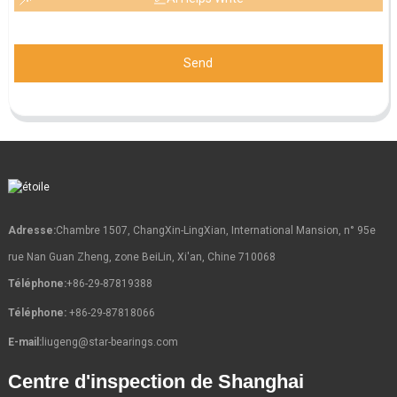
Send
Adresse:
Chambre 1507, ChangXin-LingXian, International Mansion, n° 95e
rue Nan Guan Zheng, zone BeiLin, Xi'an, Chine 710068
Téléphone:
+86-29-87819388
Téléphone:
+86-29-87818066
E-mail:
liugeng@star-bearings.com
Centre d'inspection de Shanghai