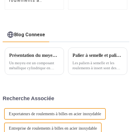
roulements à
rouleaux coniques
Blog Connexe
Présentation du moyeu de roue ultime : révolutionnez votre conduite
Palier à semelle et paliers rapportés à usages divers
Un moyeu est un composant
Les paliers à semelle et les
métallique cylindrique en
roulements à insert sont des
forme de tonneau, centré sur un
composants essentiels dans de
axe qui supporte la jante
nombreuses applications
intérieure du pneu. On l'appelle
mécaniques. Conçus pour
aussi anneau, anneau en acier,
s'adapter à une large plage de
roue, cloche de pneu. Le
mouvements et d'alignements,
Recherche Associée
moyeu de roue se définit par
ces roulements…
son diamètre, sa largeur et son
diamètre.
Exportateurs de roulements à billes en acier inoxydable
Entreprise de roulements à billes en acier inoxydable