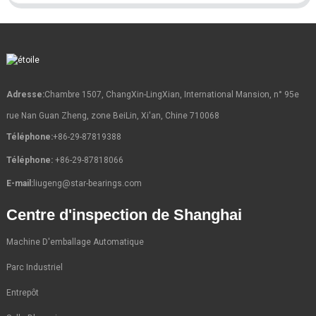
Adresse:
Chambre 1507, ChangXin-LingXian, International Mansion, n° 95e
rue Nan Guan Zheng, zone BeiLin, Xi'an, Chine 710068
Téléphone:
+86-29-87819388
Téléphone:
+86-29-87818066
E-mail:
liugeng@star-bearings.com
Centre d'inspection de Shanghai
Machine D'emballage Automatique
Parc Industriel
Entrepôt