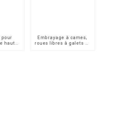
 pour
Embrayage à cames,
e haute
roues libres à galets et
é
à rouleaux série OWC