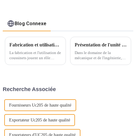
Blog Connexe
Fabrication et utilisation des bagues
Présentation de l'unité de roulement ultime : la polyvalence rencontre la fiabilité
La fabrication et l'utilisation de
Dans le domaine de la
coussinets jouent un rôle
mécanique et de l'ingénierie,
essentiel dans le
l'importance de composants de
fonctionnement de divers
haute qualité est indéniable.
systèmes mécaniques. Le
Parmi eux, les paliers sont
manchon d'arbre est une pièce
essentiels pour garantir un
mécanique cylindrique qui est
fonctionnement optimal et une
Recherche Associée
emmanchée sur l'arbre rotatif
longue durée de vie.
et...
Fournisseurs Uc205 de haute qualité
Exportateur Uc205 de haute qualité
Exportateurs d'UC205 de haute qualité