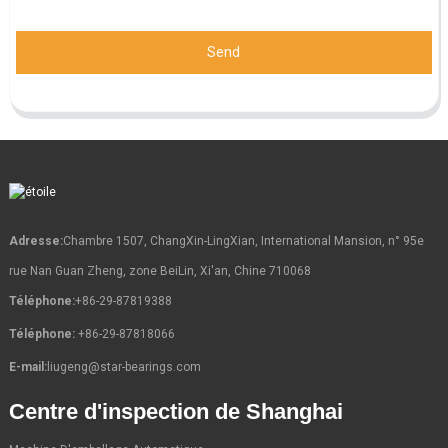
Send
Adresse:
Chambre 1507, ChangXin-LingXian, International Mansion, n° 95e
rue Nan Guan Zheng, zone BeiLin, Xi'an, Chine 710068
Téléphone:
+86-29-87819388
Téléphone:
+86-29-87818066
E-mail:
liugeng@star-bearings.com
Centre d'inspection de Shanghai