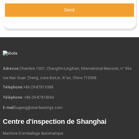
Send
Adresse:
Chambre 1507, ChangXin-LingXian, International Mansion, n° 95e
rue Nan Guan Zheng, zone BeiLin, Xi'an, Chine 710068
Téléphone:
+86-29-87819388
Téléphone:
+86-29-87818066
E-mail:
liugeng@star-bearings.com
Centre d'inspection de Shanghai
Machine D'emballage Automatique