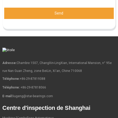
Send
Adresse:
Chambre 1507, ChangXin-LingXian, International Mansion, n° 95e
rue Nan Guan Zheng, zone BeiLin, Xi'an, Chine 710068
Téléphone:
+86-29-87819388
Téléphone:
+86-29-87818066
E-mail:
liugeng@star-bearings.com
Centre d'inspection de Shanghai
Machine D'emballage Automatique