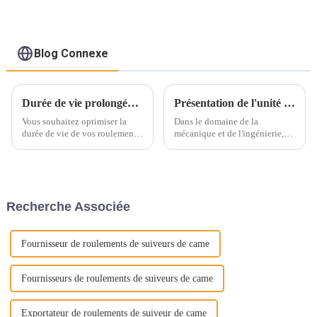
Blog Connexe
Durée de vie prolongée des roulements grâce à des techniques de maintenance appropriées
Présentation de l'unité de roulement ultime : la polyvalence rencontre la fiabilité
Vous souhaitez optimiser la
Dans le domaine de la
durée de vie de vos roulements
mécanique et de l'ingénierie,
et garantir leur performance
l'importance de composants de
optimale le plus longtemps
haute qualité est indéniable.
possible ? Un entretien régulier
Parmi eux, les paliers sont
est essentiel pour y parvenir.
essentiels pour garantir un
Avec une technique et une
fonctionnement optimal et une
Recherche Associée
utilisation appropriées…
longue durée de vie.
Fournisseur de roulements de suiveurs de came
Fournisseurs de roulements de suiveurs de came
Exportateur de roulements de suiveur de came