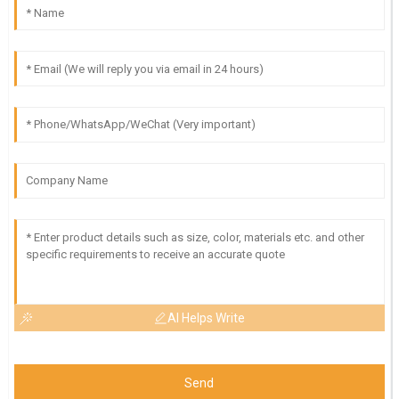
AI Helps Write
Send