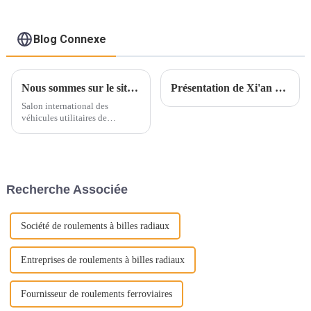
Blog Connexe
Nous sommes sur le site de l'exposition, nous attendons avec impatience votre visite
Présentation de Xi'an Star Industrial Co., Ltd. et de nos roulements de moyeu de roue automobile (première partie)
Salon international des
véhicules utilitaires de
Hanovre en Allemagne Période
d'exposition : 17-22 septembre
2024 (le 16 est la journée
officielle des médias) Cycle
d'organisation : tous les deux
Recherche Associée
ans Lieu : Parc des expositions
de Hanovre, G...
Société de roulements à billes radiaux
Entreprises de roulements à billes radiaux
Fournisseur de roulements ferroviaires