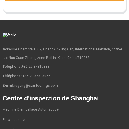
Adresse:
Chambre 1507, ChangXin-LingXian, International Mansion, n° 95e
rue Nan Guan Zheng, zone BeiLin, Xi'an, Chine 710068
Téléphone:
+86-29-87819388
Téléphone:
+86-29-87818066
E-mail:
liugeng@star-bearings.com
Centre d'inspection de Shanghai
Machine D'emballage Automatique
Parc Industriel