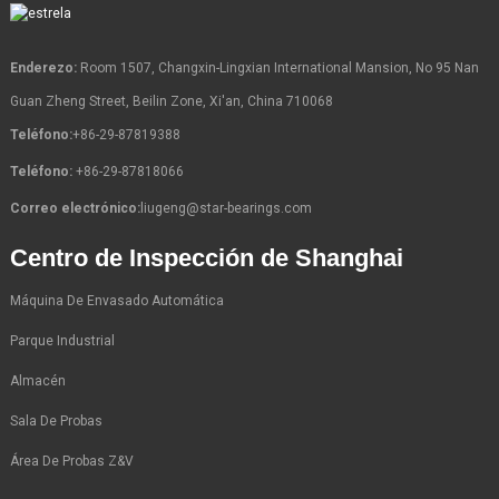
Enderezo:
Room 1507, Changxin-Lingxian International Mansion, No 95 Nan
Guan Zheng Street, Beilin Zone, Xi'an, China 710068
Teléfono:
+86-29-87819388
Teléfono:
+86-29-87818066
Correo electrónico:
liugeng@star-bearings.com
Centro de Inspección de Shanghai
Máquina De Envasado Automática
Parque Industrial
Almacén
Sala De Probas
Área De Probas Z&V