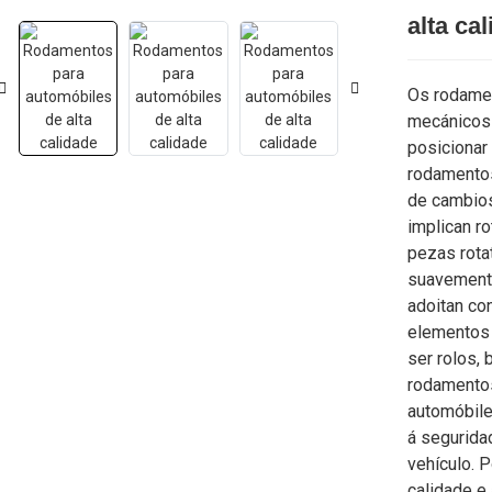
Loading...
Loading...
alta ca
Os rodame
mecánicos 
posicionar
rodamento
de cambios
implican r
pezas rota
suavement
adoitan con
elementos 
ser rolos,
rodamento
automóbile
á segurida
vehículo. 
calidade e