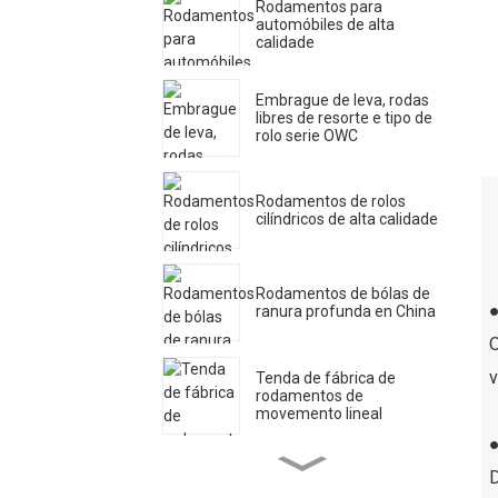
Rodamentos para
automóbiles de alta
calidade
Embrague de leva, rodas
libres de resorte e tipo de
rolo serie OWC
Rodamentos de rolos
cilíndricos de alta calidade
Rodamentos de bólas de
ranura profunda en China
O
v
Tenda de fábrica de
rodamentos de
movemento lineal
D
Rodamentos de agullas de
alta calidade