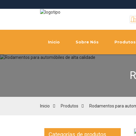
Inicio
Sobre Nós
Produtos
R
Inicio
Produtos
Rodamentos para autom
Categorías de produtos