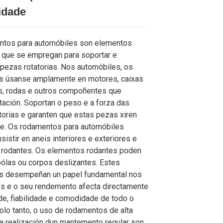
Loading...
Loading...
Loading...
Loading...
lidade
ntos para automóbiles son elementos
que se empregan para soportar e
 pezas rotatorias. Nos automóbiles, os
s úsanse amplamente en motores, caixas
, rodas e outros compoñentes que
otación. Soportan o peso e a forza das
torias e garanten que estas pezas xiren
e. Os rodamentos para automóbiles
sistir en aneis interiores e exteriores e
rodantes. Os elementos rodantes poden
 bólas ou corpos deslizantes. Estes
s desempeñan un papel fundamental nos
s e o seu rendemento afecta directamente
de, fiabilidade e comodidade de todo o
Polo tanto, o uso de rodamentos de alta
 a realización dun mantemento regular son