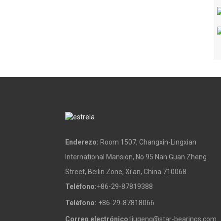
Enderezo:
Room 1507, Changxin-Lingxian
International Mansion, No 95 Nan Guan Zheng
Street, Beilin Zone, Xi'an, China 710068
Teléfono:
+86-29-87819388
Teléfono:
+86-29-87818066
Correo electrónico:
liugeng@star-bearings.com