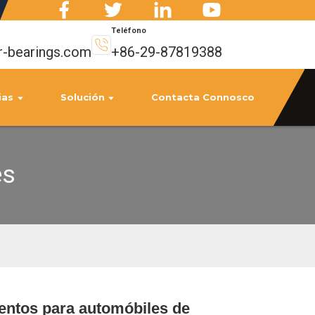
Teléfono
r-bearings.com
+86-29-87819388
ias
Solución
Contacta Connosco
es
ntos para automóbiles de