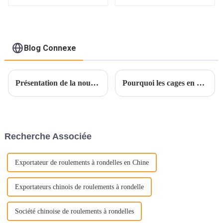
Blog Connexe
Présentation de la nouvelle génération d'intégrité structurelle : les dispositifs de retenue en nylon renforcé de fibre de verre
Pourquoi les cages en nylon peuvent-elles se détacher des cages métalliques et occuper une place exclusive sur le marché des cages ?
Recherche Associée
Exportateur de roulements à rondelles en Chine
Exportateurs chinois de roulements à rondelle
Société chinoise de roulements à rondelles