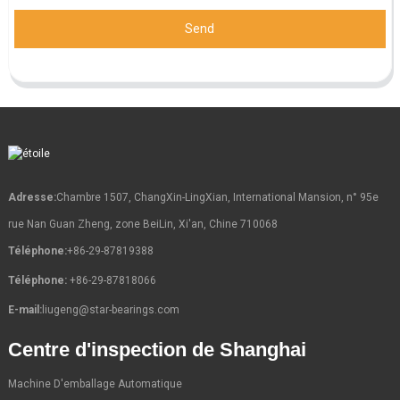
Send
Adresse:
Chambre 1507, ChangXin-LingXian, International Mansion, n° 95e
rue Nan Guan Zheng, zone BeiLin, Xi'an, Chine 710068
Téléphone:
+86-29-87819388
Téléphone:
+86-29-87818066
E-mail:
liugeng@star-bearings.com
Centre d'inspection de Shanghai
Machine D'emballage Automatique