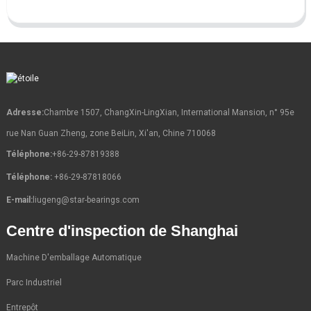
Adresse:
Chambre 1507, ChangXin-LingXian, International Mansion, n° 95e
rue Nan Guan Zheng, zone BeiLin, Xi'an, Chine 710068
Téléphone:
+86-29-87819388
Téléphone:
+86-29-87818066
E-mail:
liugeng@star-bearings.com
Centre d'inspection de Shanghai
Machine D'emballage Automatique
Parc Industriel
Entrepôt