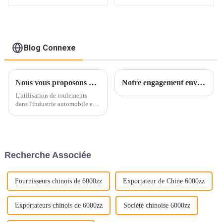
Blog Connexe
Nous vous proposons plus de roulements pour automobiles de haute qualité
Notre engagement envers la qualité des roulements en Chine
L'utilisation de roulements
dans l'industrie automobile est
un aspect important de cette
dernière. Ils jouent un rôle
essentiel dans le bon
fonctionnement de divers
composants.
Recherche Associée
Fournisseurs chinois de 6000zz
Exportateur de Chine 6000zz
Exportateurs chinois de 6000zz
Société chinoise 6000zz