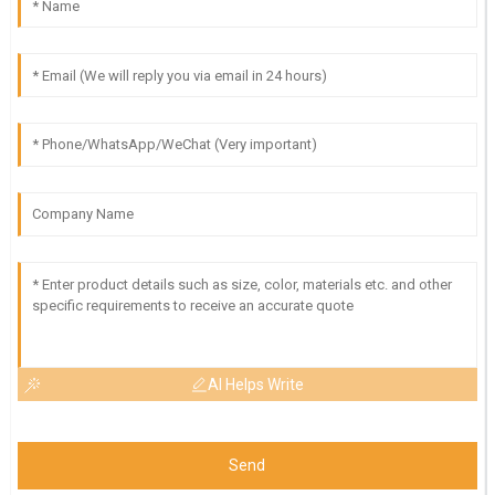
AI Helps Write
Send