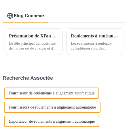
Blog Connexe
Présentation de Xi'an Star Industrial Co., Ltd. et de nos roulements de moyeu de roue pour automobiles (deuxième partie)
Roulements à rouleaux cylindriques : guide complet des roulements à une et deux rangées
Le rôle principal du roulement
Les roulements à rouleaux
de moyeu est de charger et de
cylindriques sont des
guider précisément la rotation
composants importants dans de
du moyeu. Il supporte à la fois
nombreuses applications
les charges axiales et radiales.
industrielles, assurant le
C'est un composant essentiel de
support des arbres rotatifs tout
l'automobile traditionnelle.
en supportant des charges
Recherche Associée
radiales élevées. Ces
roulements sont conçus…
Fournisseur de roulements à alignement automatique
Fournisseurs de roulements à alignement automatique
Exportateur de roulements à alignement automatique