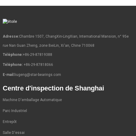
Adresse:
Chambre 1507, ChangXin-LingXian, International Mansion, n° 95e
rue Nan Guan Zheng, zone BeiLin, Xi'an, Chine 710068
Téléphone:
+86-29-87819388
Téléphone:
+86-29-87818066
E-mail:
liugeng@star-bearings.com
Centre d'inspection de Shanghai
Machine D'emballage Automatique
Parc Industriel
Entrepôt
Salle D'essai