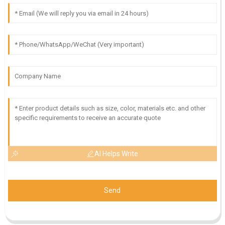
AI Helps Write
Send