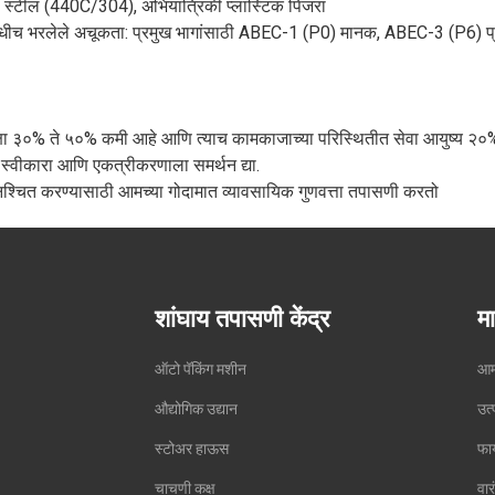
स स्टील (440C/304), अभियांत्रिकी प्लास्टिक पिंजरा
धीच भरलेले अचूकता: प्रमुख भागांसाठी ABEC-1 (P0) मानक, ABEC-3 (P6) प्र
क्षा ३०% ते ५०% कमी आहे आणि त्याच कामकाजाच्या परिस्थितीत सेवा आयुष्य २०% प
स्वीकारा आणि एकत्रीकरणाला समर्थन द्या.
सुनिश्चित करण्यासाठी आमच्या गोदामात व्यावसायिक गुणवत्ता तपासणी करतो
शांघाय तपासणी केंद्र
मा
ऑटो पॅकिंग मशीन
आमच
औद्योगिक उद्यान
उत्
स्टोअर हाऊस
फा
चाचणी कक्ष
वार