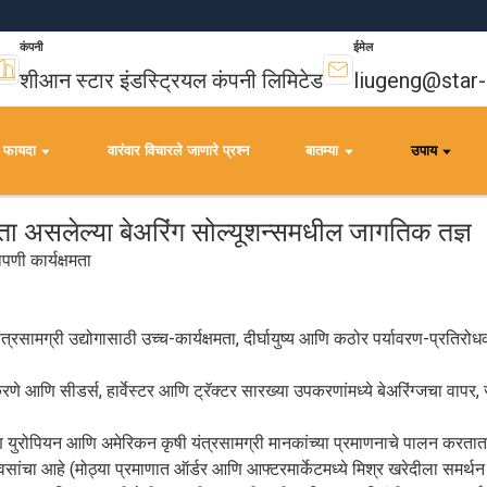
कंपनी
ईमेल
शीआन स्टार इंडस्ट्रियल कंपनी लिमिटेड
liugeng@star
फायदा
वारंवार विचारले जाणारे प्रश्न
बातम्या
उपाय
षमता असलेल्या बेअरिंग सोल्यूशन्समधील जागतिक तज्ञ
णी कार्यक्षमता
रसामग्री उद्योगासाठी उच्च-कार्यक्षमता, दीर्घायुष्य आणि कठोर पर्यावरण-प्रतिरोधक
 आणि सीडर्स, हार्वेस्टर आणि ट्रॅक्टर सारख्या उपकरणांमध्ये बेअरिंग्जचा वापर, ज्य
युरोपियन आणि अमेरिकन कृषी यंत्रसामग्री मानकांच्या प्रमाणनाचे पालन करतात
 आहे (मोठ्या प्रमाणात ऑर्डर आणि आफ्टरमार्केटमध्ये मिश्र खरेदीला समर्थन देत