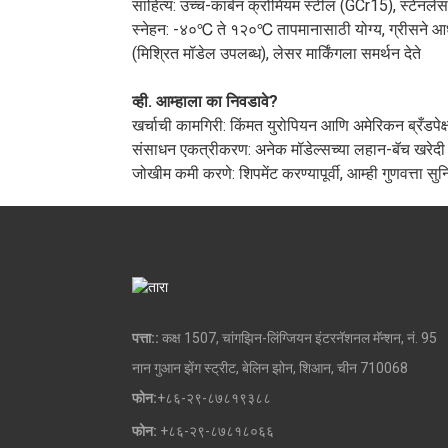
साहित्य: उच्च-कार्बन क्रोमियम स्टील (GCr15), स्टेनले
स्नेहन: -४०℃ ते १२०℃ तापमानासाठी योग्य, ग्रीसने आ
(मिश्रित मॉडेल उपलब्ध), लेसर मार्किंगला समर्थन देते
व्ही. आम्हाला का निवडावे?
खर्चाची कामगिरी: किंमत युरोपियन आणि अमेरिकन ब्रँडपे
संसाधन एकत्रीकरण: अनेक मॉडेल्सच्या लहान-बॅच खरेदी 
जोखीम कमी करणे: शिपमेंट करण्यापूर्वी, आम्ही गुणवत्ता 
पत्ता::
कक्ष 1507, चांगझिन-लिंग्जियन इंटरनॅशनल मॅन्शन, नं. 95
नान गुआन झेंग स्ट्रीट, बेलिन झोन, शिआन, चीन 710068
फोन:
+८६-२९-८७८१९३८८
फोन:
+८६-२९-८७८१८०६६