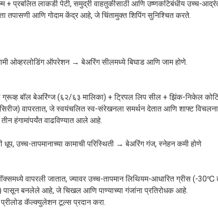
िल्म + प्रबलित लाकडी पेटी, समुद्री वाहतुकीसाठी आणि उष्णकटिबंधीय उच्च-आर्द्र
्ता तपासणी आणि गोदाम केंद्र आहे, जे चिंतामुक्त शिपिंग सुनिश्चित करते.
 हंगामी ओव्हरलोडिंग ऑपरेशन → बेअरिंग सीलमध्ये बिघाड आणि जाम होणे.
 ग्रूव्ह बॉल बेअरिंग्ज (६२/६३ मालिका) + ट्रिपल लिप सील + झिंक-निकेल कोटि
(UC सिरीज) वापरतात, जे स्वयंचलित स्व-संरेखनला समर्थन देतात आणि शाफ्ट विचलना
तीन हंगामांपर्यंत वाढविण्यात आले आहे.
 धूप, उच्च-तापमानाच्या कामाची परिस्थिती → बेअरिंग गंज, स्नेहन कमी होणे
ॉक्समध्ये वापरली जातात, ज्यावर उच्च-तापमान लिथियम-आधारित ग्रीस (-30℃ ते
ासून बनलेले आहे, जे चिखल आणि पाण्याच्या गंजांना प्रतिरोधक आहे.
 प्रीलोड कॅल्क्युलेशन टूल्स प्रदान करा.