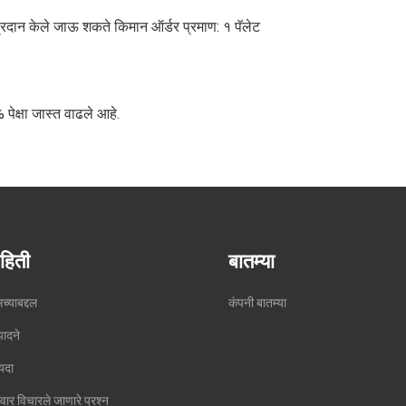
दान केले जाऊ शकते किमान ऑर्डर प्रमाण: १ पॅलेट
ेक्षा जास्त वाढले आहे.
हिती
बातम्या
्याबद्दल
कंपनी बातम्या
पादने
यदा
ंवार विचारले जाणारे प्रश्न