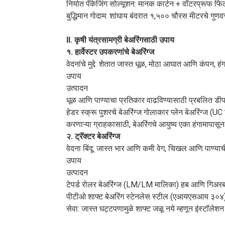
निर्यात पॅकेजिंग सोल्यूशन: मानक कार्टन + वॉटरप्रूफ फ
बुद्धिमान गोदाम: शांघाय बंदरात १,५०० चौरस मीटरचे गुणवत
II. कृषी यंत्रसामग्री बेअरिंगसाठी उपाय
१. हार्वेस्टर उपकरणांचे बेअरिंग्ज
वेदनांचे मुद्दे: शेतात जास्त धूळ, मोठा आघात आणि कंपन,
उपाय
उत्पादन
धूळ आणि पाण्याचा प्रतिकार वाढविण्यासाठी प्रबलित डीप
हेडर स्क्रू पुशरचे बेअरिंग्ज गोलाकार प्लेन बेअरिंग्ज 
करणाऱ्या ग्राहकासाठी, बेअरिंगचे आयुष्य एका हंगामापासून 
२. ट्रॅक्टर बेअरिंग्ज
वेदना बिंदू: जास्त भार आणि कमी वेग, चिखल आणि पाण्याची
उपाय
उत्पादन
टेपर्ड रोलर बेअरिंग्ज (LM/LM मालिका) हब आणि गिअरब
पीटीओ शाफ्ट बेअरिंग स्टेनलेस स्टील (एआयएसआय ३०४) प
सेवा: जास्त घट्टपणामुळे शाफ्ट जळू नये म्हणून इंस्टॉलेशन