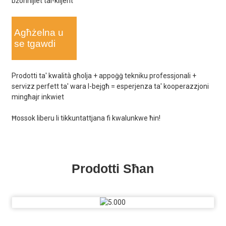
bżonnijiet tal-klijent
Agħżelna u
se tgawdi
Prodotti ta' kwalità għolja + appoġġ tekniku professjonali +
servizz perfett ta' wara l-bejgħ = esperjenza ta' kooperazzjoni
mingħajr inkwiet
Ħossok liberu li tikkuntattjana fi kwalunkwe ħin!
Prodotti Sħan