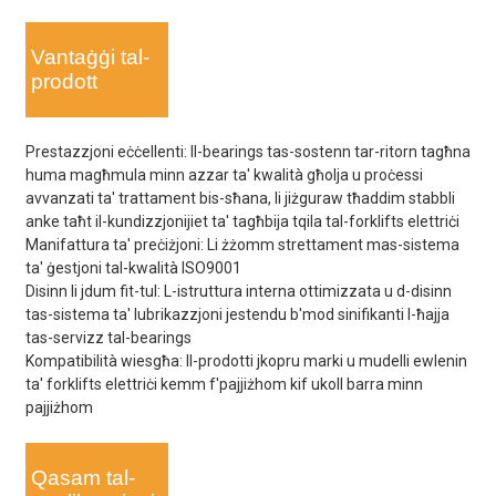
Vantaġġi tal-
prodott
Prestazzjoni eċċellenti: Il-bearings tas-sostenn tar-ritorn tagħna
huma magħmula minn azzar ta' kwalità għolja u proċessi
avvanzati ta' trattament bis-sħana, li jiżguraw tħaddim stabbli
anke taħt il-kundizzjonijiet ta' tagħbija tqila tal-forklifts elettriċi
Manifattura ta' preċiżjoni: Li żżomm strettament mas-sistema
ta' ġestjoni tal-kwalità ISO9001
Disinn li jdum fit-tul: L-istruttura interna ottimizzata u d-disinn
tas-sistema ta' lubrikazzjoni jestendu b'mod sinifikanti l-ħajja
tas-servizz tal-bearings
Kompatibilità wiesgħa: Il-prodotti jkopru marki u mudelli ewlenin
ta' forklifts elettriċi kemm f'pajjiżhom kif ukoll barra minn
pajjiżhom
Qasam tal-