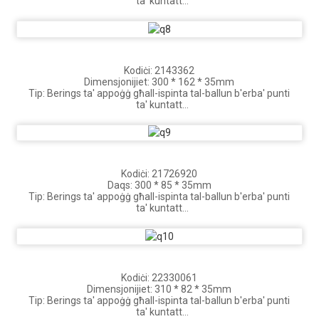
ta' kuntatt
Xenarju ta' applikazzjoni: Berings tal-appoġġ tal-istering għal
forklifts ġodda tal-loġistika tal-enerġija
Kodiċi: 2143362
Dimensjonijiet: 300 * 162 * 35mm
Tip: Berings ta' appoġġ għall-ispinta tal-ballun b'erba' punti
ta' kuntatt
Xenarju ta' applikazzjoni: Berings tal-appoġġ tal-istering għal
forklifts ġodda tal-loġistika tal-enerġija
Kodiċi: 21726920
Daqs: 300 * 85 * 35mm
Tip: Berings ta' appoġġ għall-ispinta tal-ballun b'erba' punti
ta' kuntatt
Xenarju ta' applikazzjoni: Berings ta' appoġġ għal roti tal-
istering tal-forklift tal-loġistika
Kodiċi: 22330061
Dimensjonijiet: 310 * 82 * 35mm
Tip: Berings ta' appoġġ għall-ispinta tal-ballun b'erba' punti
ta' kuntatt