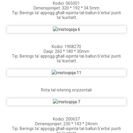
Kodiċi: 065001
Dimensjonijiet: 320 * 192 * 34.5mm
Tip: Berings ta' appoġġ għall-ispinta tal-ballun b'erba' punti
ta' kuntatt
Xenarju ta' applikazzjoni: Berings tal-appoġġ tal-istering għal
forklifts ġodda tal-loġistika tal-enerġija
Kodiċi: 1908270
Daqs: 260 * 180 * 30mm
Tip: Berings ta' appoġġ għall-ispinta tal-ballun b'erba' punti
ta' kuntatt
Xenarju ta' applikazzjoni: Berings tal-appoġġ tal-istering għal
forklifts ġodda tal-loġistika tal-enerġija
Rota tal-istering orizzontali
Kodiċi: 200637
Dimensjonijiet: 230 * 143 * 24mm
Tip: Berings ta' appoġġ għall-ispinta tal-ballun b'erba' punti