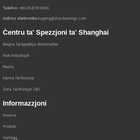
Telefon:
+86-29-87818066
Indirizz elettroniku:
liugeng@star-bearings.com
Ċentru ta' Spezzjoni ta' Shanghai
Magna Tal-Ippakkjar Awtomatika
Park Industrijali
Ħażna
Kamra Tal-Ittestjar
Żona Tal-Ittestjar Z&V
Informazzjoni
Dwarna
Prodotti
Vantaġġ