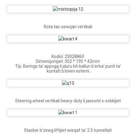
Xenarju ta' applikazzjoni: Berings ta' appoġġ għal roti tal-
istering tal-forklift tal-loġistika
Rota tas-sewqan vertikali
Kodiċi: 23028860
Dimensjonijiet: 352 * 195 * 42mm
Tip: Berings ta' appoġġ li jduru bil-ballun b'erba' punti ta'
kuntatt b'snien esterni
Xenarju ta' applikazzjoni: Berings tal-appoġġ tal-istering għal
forklifts ġodda tal-loġistika tal-enerġija
Steering wheel vertikali heavy-duty li jassorbi x-xokkijiet
Stacker b'żewġ liftijiet wieqaf ta' 2.5 tunnellati