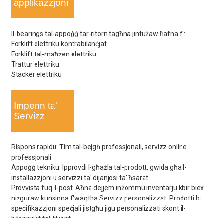
applikazzjoni
Il-bearings tal-appoġġ tar-ritorn tagħna jintużaw ħafna f':
Forklift elettriku kontrabilanċjat
Forklift tal-maħżen elettriku
Trattur elettriku
Stacker elettriku
Impenn ta'
Servizz
Rispons rapidu: Tim tal-bejgħ professjonali, servizz online
professjonali
Appoġġ tekniku: Ipprovdi l-għażla tal-prodott, gwida għall-
installazzjoni u servizzi ta' dijanjosi ta' ħsarat
Provvista fuq il-post: Aħna dejjem inżommu inventarju kbir biex
niżguraw kunsinna f'waqtha Servizz personalizzat: Prodotti bi
speċifikazzjoni speċjali jistgħu jiġu personalizzati skont il-