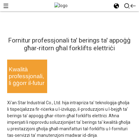
Fornitur professjonali ta' berings ta' appoġġ
għar-ritorn għal forklifts elettriċi
Kwalità
professjonali,
li ġġorr il-futur
Xi'an Star Industrial Co., Ltd. hija intrapriża ta' teknoloġija għolja
li tispeċjalizza fir-riċerka u l-iżvilupp, il-produzzjoni u l-bejgħ ta'
berings ta' appoġġ għar-ritorn għal forklifts elettriċi. Aħna
impenjati li nipprovdu soluzzjonijiet ta' berings ta' kwalità għolja
u prestazzjoni għolja għall-manifatturi tal-forklifts u l-fornituri
tas-servizzi ta' manutenzjoni madwar id-dinja.