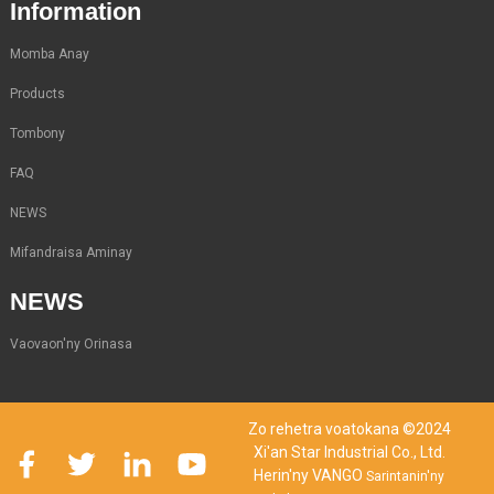
Information
Momba Anay
Products
Tombony
FAQ
NEWS
Mifandraisa Aminay
NEWS
Vaovaon'ny Orinasa
Zo rehetra voatokana ©2024
Xi'an Star Industrial Co., Ltd.
Herin'ny VANGO
Sarintanin'ny