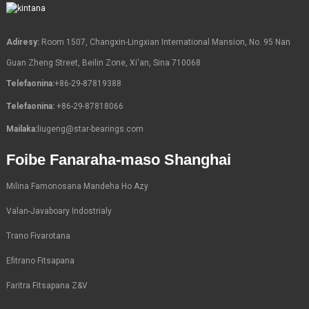
Adiresy:
Room 1507, Changxin-Lingxian International Mansion, No. 95 Nan
Guan Zheng Street, Beilin Zone, Xi'an, Sina 710068
Telefaonina:
+86-29-87819388
Telefaonina:
+86-29-87818066
Mailaka:
liugeng@star-bearings.com
Foibe Fanaraha-maso Shanghai
Milina Famonosana Mandeha Ho Azy
Valan-Javaboary Indostrialy
Trano Fivarotana
Efitrano Fitsapana
Faritra Fitsapana Z&V