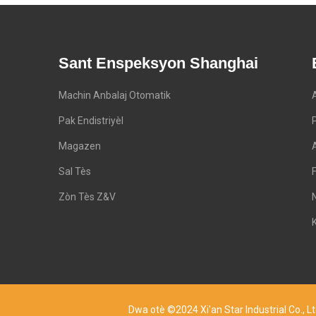
Sant Enspeksyon Shanghai
Machin Anbalaj Otomatik
Pak Endistriyèl
Magazen
Sal Tès
Zòn Tès Z&V
Dwa otè ©2024 Xi'an Star Industrial Co.,