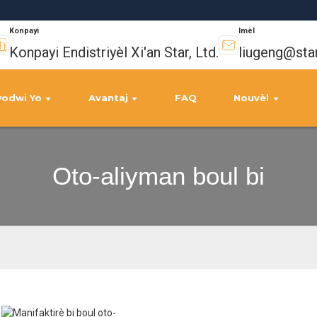
Konpayi
Imèl
Konpayi Endistriyèl Xi'an Star, Ltd.
liugeng@sta
odwi Yo
Avantaj
FAQ
Nouvèl
Oto-aliyman boul bi