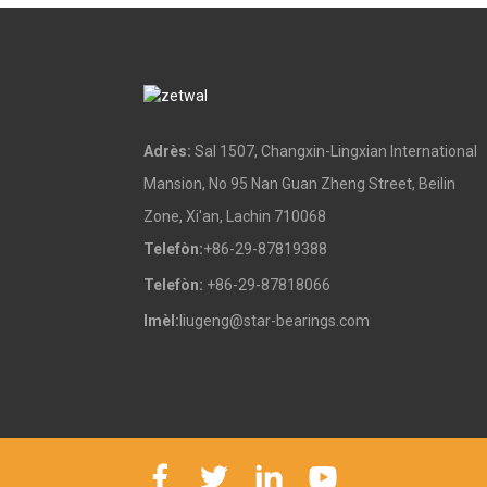
Blòk zòrye ak Mete Bi
Pati metal an poud
Adrès:
Sal 1507, Changxin-Lingxian International
Mansion, No 95 Nan Guan Zheng Street, Beilin
Zone, Xi'an, Lachin 710068
Chenn roulo
Telefòn:
+86-29-87819388
Telefòn:
+86-29-87818066
Imèl:
liugeng@star-bearings.com