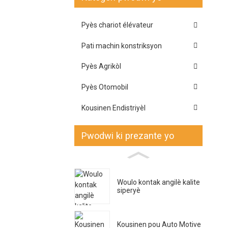
Pyès chariot élévateur
Pati machin konstriksyon
Pyès Agrikòl
Pyès Otomobil
Kousinen Endistriyèl
Pwodwi ki prezante yo
Woulo kontak angilè kalite
siperyè
Kousinen pou Auto Motive