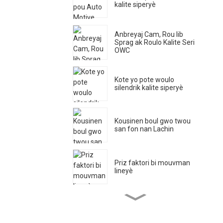
kalite siperyè
Anbreyaj Cam, Rou lib
Sprag ak Roulo Kalite Seri
OWC
Kote yo pote woulo
silendrik kalite siperyè
Kousinen boul gwo twou
san fon nan Lachin
Priz faktori bi mouvman
lineyè
Roulo zegwi kalite siperyè