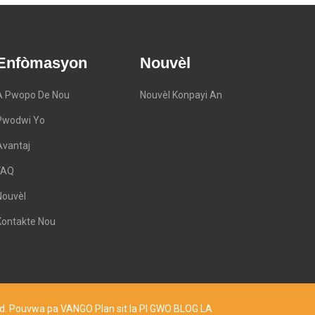
Enfòmasyon
Nouvèl
A Pwopo De Nou
Nouvèl Konpayi An
Pwodwi Yo
Avantaj
FAQ
Nouvèl
Kontakte Nou
 Ltd. Pouvwa pa VANGO
Plan sit la
PI GWO BLOG LA