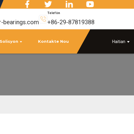
Telefòn
r-bearings.com
+86-29-87819388
Solisyon
Kontakte Nou
Haitian