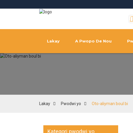
Lakay
A Pwopo De Nou
Pw
Lakay
Pwodwi yo
Oto-aliyman boul bi
Kategori pwodwi yo